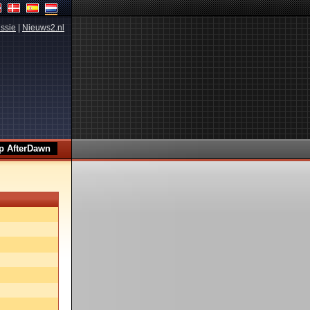
ssie
|
Nieuws2.nl