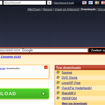
|
Wachtwoord kwijt
AfterDawn
|
Nieuws
|
Vraag en Antwoord
|
Downloads
|
Discu
 Converter v3.4.0
Top downloads
X
ersie)
downloaden.
Spotnet
DVD Shrink
coverXP Free
QuickPar (nederlands)
NLOAD
MakeMKV
HWiNFO64
Meer top downloads