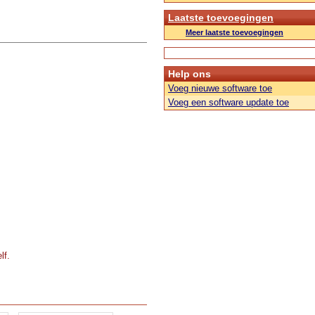
Laatste toevoegingen
Meer laatste toevoegingen
Help ons
Voeg nieuwe software toe
Voeg een software update toe
lf.