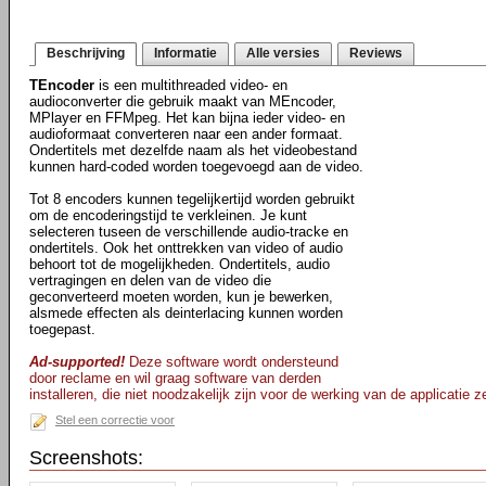
Beschrijving
Informatie
Alle versies
Reviews
TEncoder
is een multithreaded video- en
audioconverter die gebruik maakt van MEncoder,
MPlayer en FFMpeg. Het kan bijna ieder video- en
audioformaat converteren naar een ander formaat.
Ondertitels met dezelfde naam als het videobestand
kunnen hard-coded worden toegevoegd aan de video.
Tot 8 encoders kunnen tegelijkertijd worden gebruikt
om de encoderingstijd te verkleinen. Je kunt
selecteren tuseen de verschillende audio-tracke en
ondertitels. Ook het onttrekken van video of audio
behoort tot de mogelijkheden. Ondertitels, audio
vertragingen en delen van de video die
geconverteerd moeten worden, kun je bewerken,
alsmede effecten als deinterlacing kunnen worden
toegepast.
Ad-supported!
Deze software wordt ondersteund
door reclame en wil graag software van derden
installeren, die niet noodzakelijk zijn voor de werking van de applicatie ze
Stel een correctie voor
Screenshots: