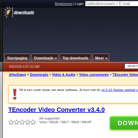
Registreren
|
Login:
Startpagina
Downloads
Top downloads
Meer
8/8/2026 6:57:22 AM
AfterDawn
>
Downloads
>
Video & Audio
>
Video converteren
>
TEncoder Video
Dit is een oude versie van deze software. Je kunt ook de
v4.5.10 (laatste stabiele v
TEncoder Video Converter v3.4.0
Ad-supported
DOW
Vista / Win2k / Win7 / Win8 / WinXP