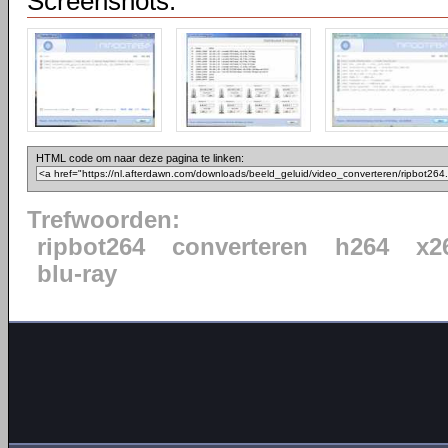
Screenshots:
HTML code om naar deze pagina te linken:
Trefwoorden:
ripbot264
converteren
h264
x2
blu-ray