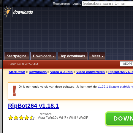
Registreren
|
Login:
Startpagina
Downloads
Top downloads
Meer
8/8/2026 8:28:57 AM
AfterDawn
>
Downloads
>
Video & Audio
>
Video converteren
>
RipBot264 v1.18
Dit is een oude versie van deze software. Je kunt ook de
v1.25.1 (laatste stabiele v
RipBot264 v1.18.1
Freeware
DOW
Vista / Win10 / Win7 / Win8 / WinXP