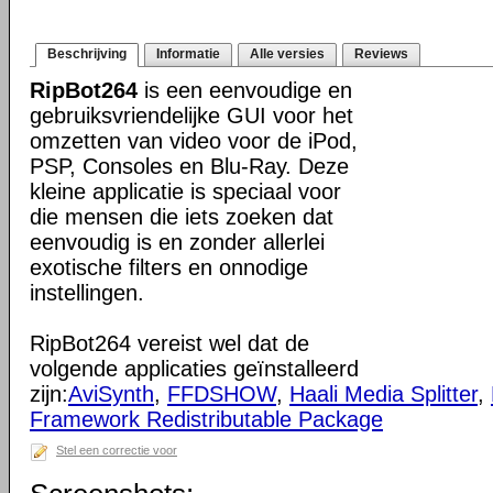
Beschrijving
Informatie
Alle versies
Reviews
RipBot264
is een eenvoudige en
gebruiksvriendelijke GUI voor het
omzetten van video voor de iPod,
PSP, Consoles en Blu-Ray. Deze
kleine applicatie is speciaal voor
die mensen die iets zoeken dat
eenvoudig is en zonder allerlei
exotische filters en onnodige
instellingen.
RipBot264 vereist wel dat de
volgende applicaties geïnstalleerd
zijn:
AviSynth
,
FFDSHOW
,
Haali Media Splitter
,
Framework Redistributable Package
Stel een correctie voor