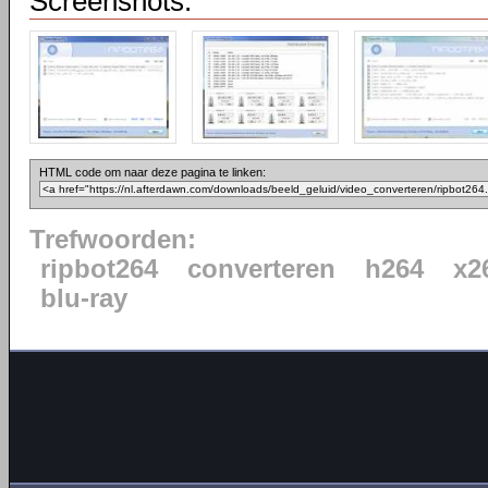
Screenshots:
HTML code om naar deze pagina te linken:
Trefwoorden:
ripbot264
converteren
h264
x2
blu-ray