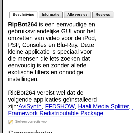
Beschrijving
Informatie
Alle versies
Reviews
RipBot264
is een eenvoudige en
gebruiksvriendelijke GUI voor het
omzetten van video voor de iPod,
PSP, Consoles en Blu-Ray. Deze
kleine applicatie is speciaal voor
die mensen die iets zoeken dat
eenvoudig is en zonder allerlei
exotische filters en onnodige
instellingen.
RipBot264 vereist wel dat de
volgende applicaties geïnstalleerd
zijn:
AviSynth
,
FFDSHOW
,
Haali Media Splitter
,
Framework Redistributable Package
Stel een correctie voor