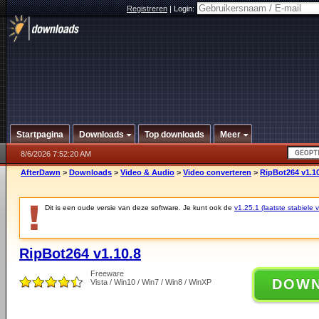
Registreren
|
Login:
Startpagina
Downloads
Top downloads
Meer
8/6/2026 7:52:20 AM
AfterDawn
>
Downloads
>
Video & Audio
>
Video converteren
>
RipBot264 v1.10
Dit is een oude versie van deze software. Je kunt ook de
v1.25.1 (laatste stabiele v
RipBot264 v1.10.8
Freeware
DOW
Vista / Win10 / Win7 / Win8 / WinXP