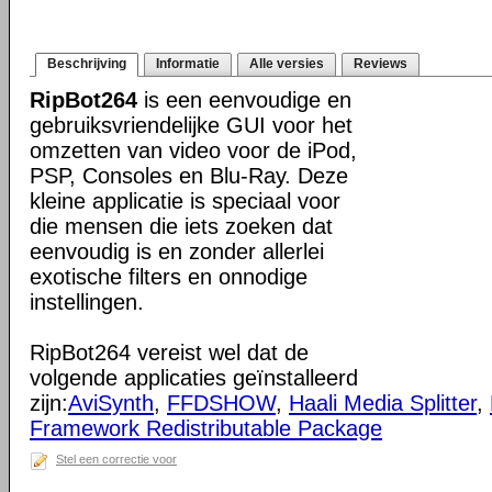
Beschrijving
Informatie
Alle versies
Reviews
RipBot264
is een eenvoudige en
gebruiksvriendelijke GUI voor het
omzetten van video voor de iPod,
PSP, Consoles en Blu-Ray. Deze
kleine applicatie is speciaal voor
die mensen die iets zoeken dat
eenvoudig is en zonder allerlei
exotische filters en onnodige
instellingen.
RipBot264 vereist wel dat de
volgende applicaties geïnstalleerd
zijn:
AviSynth
,
FFDSHOW
,
Haali Media Splitter
,
Framework Redistributable Package
Stel een correctie voor