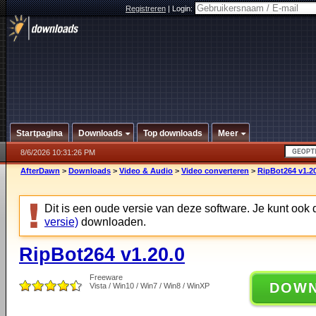
Registreren
|
Login:
Startpagina
Downloads
Top downloads
Meer
8/6/2026 10:31:26 PM
AfterDawn
>
Downloads
>
Video & Audio
>
Video converteren
>
RipBot264 v1.20
Dit is een oude versie van deze software. Je kunt ook
versie)
downloaden.
RipBot264 v1.20.0
Freeware
DOW
Vista / Win10 / Win7 / Win8 / WinXP