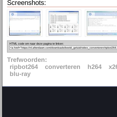
Screenshots:
HTML code om naar deze pagina te linken:
Trefwoorden:
ripbot264
converteren
h264
x2
blu-ray