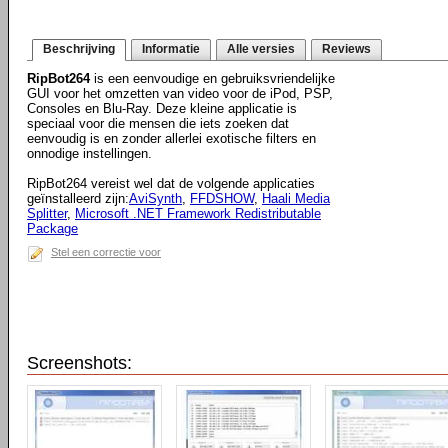
Beschrijving
Informatie
Alle versies
Reviews
RipBot264
is een eenvoudige en gebruiksvriendelijke
GUI voor het omzetten van video voor de iPod, PSP,
Consoles en Blu-Ray. Deze kleine applicatie is
speciaal voor die mensen die iets zoeken dat
eenvoudig is en zonder allerlei exotische filters en
onnodige instellingen.
RipBot264 vereist wel dat de volgende applicaties
geïnstalleerd zijn:
AviSynth
,
FFDSHOW
,
Haali Media
Splitter
,
Microsoft .NET Framework Redistributable
Package
Stel een correctie voor
Screenshots: