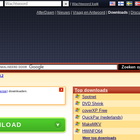
|
Wachtwoord kwijt
AfterDawn
|
Nieuws
|
Vraag en Antwoord
|
Downloads
|
Discu
.2
Top downloads
X
ersie)
downloaden.
Spotnet
DVD Shrink
coverXP Free
QuickPar (nederlands)
NLOAD
MakeMKV
HWiNFO64
Meer top downloads