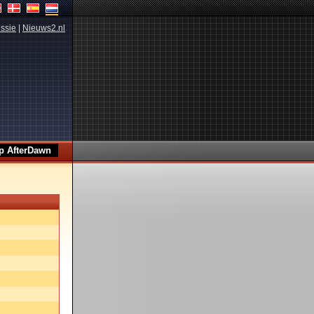
ssie
|
Nieuws2.nl