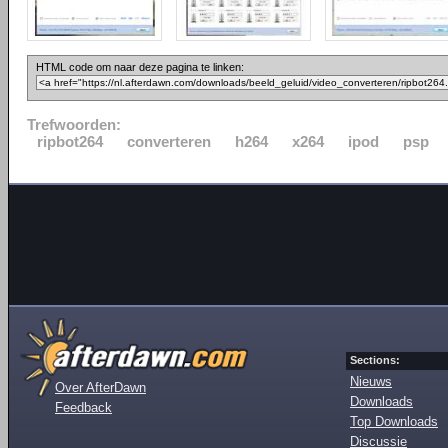
HTML code om naar deze pagina te linken:
Trefwoorden:
ripbot264
converteren
h264
x264
ipod
psp
Sections:
Nieuws
Over AfterDawn
Downloads
Feedback
Top Downloads
Discussie