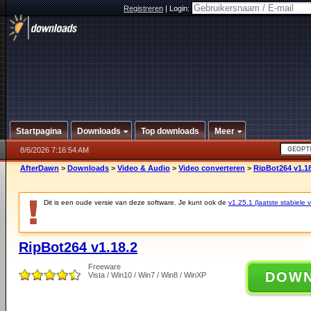
Registreren
|
Login:
Startpagina
Downloads
Top downloads
Meer
8/6/2026 7:16:54 AM
AfterDawn
>
Downloads
>
Video & Audio
>
Video converteren
>
RipBot264 v1.18
Dit is een oude versie van deze software. Je kunt ook de
v1.25.1 (laatste stabiele v
RipBot264 v1.18.2
Freeware
DOW
Vista / Win10 / Win7 / Win8 / WinXP