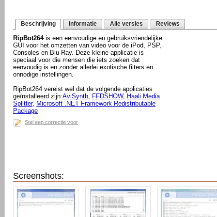
Beschrijving
Informatie
Alle versies
Reviews
RipBot264
is een eenvoudige en gebruiksvriendelijke
GUI voor het omzetten van video voor de iPod, PSP,
Consoles en Blu-Ray. Deze kleine applicatie is
speciaal voor die mensen die iets zoeken dat
eenvoudig is en zonder allerlei exotische filters en
onnodige instellingen.
RipBot264 vereist wel dat de volgende applicaties
geïnstalleerd zijn:
AviSynth
,
FFDSHOW
,
Haali Media
Splitter
,
Microsoft .NET Framework Redistributable
Package
Stel een correctie voor
Screenshots: