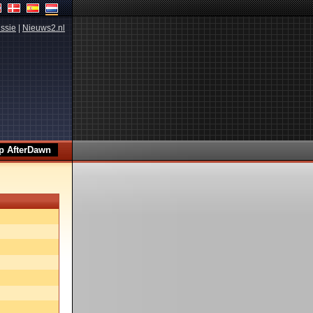
ssie
|
Nieuws2.nl