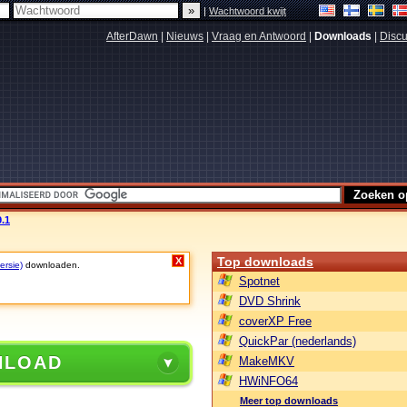
|
Wachtwoord kwijt
AfterDawn
|
Nieuws
|
Vraag en Antwoord
|
Downloads
|
Discu
.1
Top downloads
X
ersie)
downloaden.
Spotnet
DVD Shrink
coverXP Free
QuickPar (nederlands)
NLOAD
MakeMKV
HWiNFO64
Meer top downloads