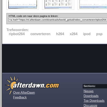
HTML code om naar deze pagina te linken:
Trefwoorden:
ripbot264
converteren
h264
x264
ipod
psp
Sections:
Nieuws
Over AfterDawn
Downloads
Feedback
Top Downloads
Discussie