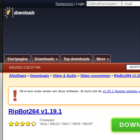
Registreren
|
Login:
Startpagina
Downloads
Top downloads
Meer
8/8/2026 3:28:37 PM
AfterDawn
>
Downloads
>
Video & Audio
>
Video converteren
>
RipBot264 v1.19
Dit is een oude versie van deze software. Je kunt ook de
v1.25.1 (laatste stabiele v
RipBot264 v1.19.1
Freeware
DOW
Vista / Win10 / Win7 / Win8 / WinXP