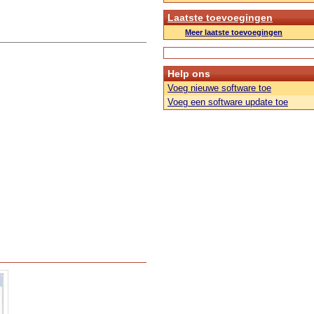
Laatste toevoegingen
Meer laatste toevoegingen
Help ons
Voeg nieuwe software toe
Voeg een software update toe