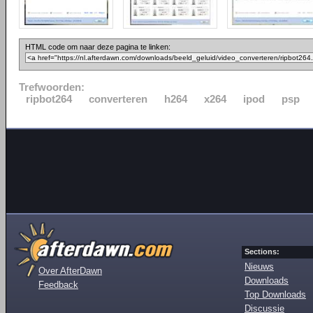
HTML code om naar deze pagina te linken:
Trefwoorden:
ripbot264
converteren
h264
x264
ipod
psp
Sections:
Nieuws
Over AfterDawn
Downloads
Feedback
Top Downloads
Discussie