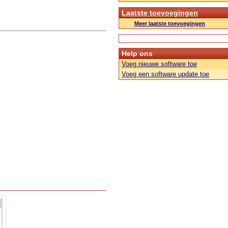
Laatste toevoegingen
Meer laatste toevoegingen
Help ons
Voeg nieuwe software toe
Voeg een software update toe