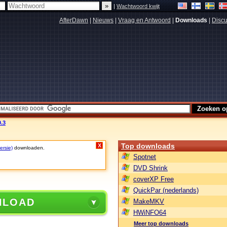
|
Wachtwoord kwijt
AfterDawn
|
Nieuws
|
Vraag en Antwoord
|
Downloads
|
Discu
.3
Top downloads
X
ersie)
downloaden.
Spotnet
DVD Shrink
coverXP Free
QuickPar (nederlands)
NLOAD
MakeMKV
HWiNFO64
Meer top downloads