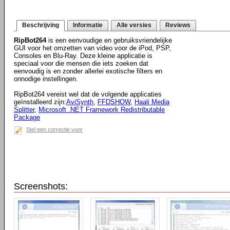
Beschrijving
Informatie
Alle versies
Reviews
RipBot264
is een eenvoudige en gebruiksvriendelijke
GUI voor het omzetten van video voor de iPod, PSP,
Consoles en Blu-Ray. Deze kleine applicatie is
speciaal voor die mensen die iets zoeken dat
eenvoudig is en zonder allerlei exotische filters en
onnodige instellingen.
RipBot264 vereist wel dat de volgende applicaties
geïnstalleerd zijn:
AviSynth
,
FFDSHOW
,
Haali Media
Splitter
,
Microsoft .NET Framework Redistributable
Package
Stel een correctie voor
Screenshots: