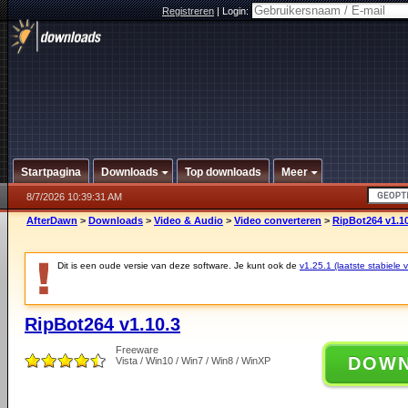
Registreren
|
Login:
Startpagina
Downloads
Top downloads
Meer
8/7/2026 10:39:31 AM
AfterDawn
>
Downloads
>
Video & Audio
>
Video converteren
>
RipBot264 v1.10
Dit is een oude versie van deze software. Je kunt ook de
v1.25.1 (laatste stabiele v
RipBot264 v1.10.3
Freeware
DOW
Vista / Win10 / Win7 / Win8 / WinXP