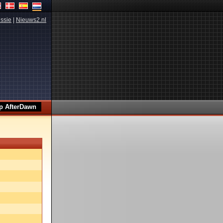
ssie
|
Nieuws2.nl