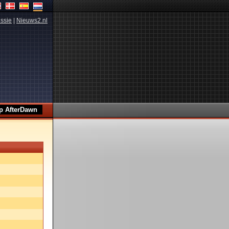
ssie
|
Nieuws2.nl