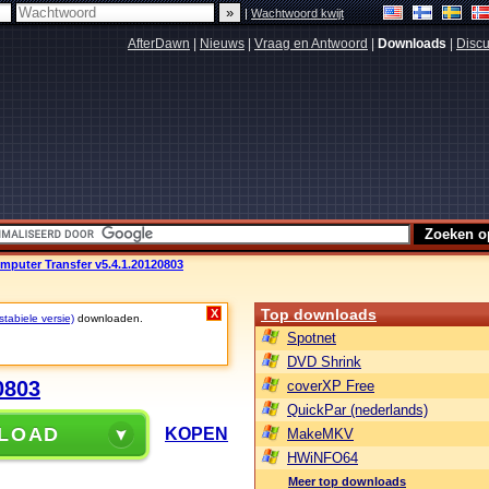
|
Wachtwoord kwijt
AfterDawn
|
Nieuws
|
Vraag en Antwoord
|
Downloads
|
Discu
puter Transfer v5.4.1.20120803
Top downloads
X
tabiele versie)
downloaden.
Spotnet
DVD Shrink
0803
coverXP Free
QuickPar (nederlands)
LOAD
KOPEN
MakeMKV
HWiNFO64
Meer top downloads