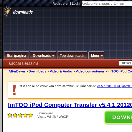
Registreren
|
Login:
Startpagina
Downloads
Top downloads
Meer
8/8/2026 6:56:36 PM
AfterDawn
>
Downloads
>
Video & Audio
>
Video converteren
>
ImTOO iPod Com
Dit is een oude versie van deze software. Je kunt ook de
v5.5.6.20131113 (laatste s
ImTOO iPod Computer Transfer v5.4.1.2012
Shareware
DOWN
Vista / Win2k / WinXP