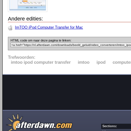
Andere edities:
ImTOO iPod Computer Transfer for Mac
HTML code om naar deze pagina te linken:
Trefwoorden:
imtoo ipod computer transfer
imtoo
ipod
compute
Sections: