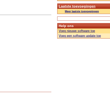
Laatste toevoegingen
Meer laatste toevoegingen
Help ons
Voeg nieuwe software toe
Voeg een software update toe