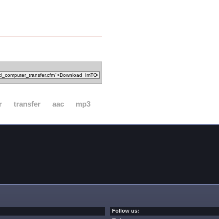
r
transfer
aac
mp3
Follow us: