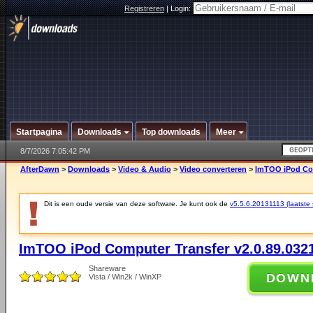
Registreren
|
Login:
Startpagina
Downloads
Top downloads
Meer
8/7/2026 7:05:42 PM
AfterDawn
>
Downloads
>
Video & Audio
>
Video converteren
>
ImTOO iPod Com
Dit is een oude versie van deze software. Je kunt ook de
v5.5.6.20131113 (laatste s
ImTOO iPod Computer Transfer v2.0.89.032
Shareware
DOWN
Vista / Win2k / WinXP