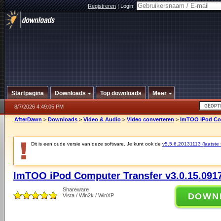
Registreren
|
Login:
Startpagina
Downloads
Top downloads
Meer
8/7/2026 4:49:05 PM
AfterDawn
>
Downloads
>
Video & Audio
>
Video converteren
>
ImTOO iPod Com
Dit is een oude versie van deze software. Je kunt ook de
v5.5.6.20131113 (laatste s
ImTOO iPod Computer Transfer v3.0.15.091
Shareware
DOWN
Vista / Win2k / WinXP