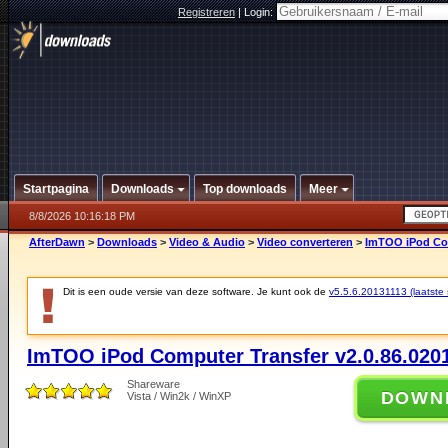
Registreren
|
Login:
Startpagina
Downloads
Top downloads
Meer
8/8/2026 10:16:18 PM
AfterDawn
>
Downloads
>
Video & Audio
>
Video converteren
>
ImTOO iPod Com
Dit is een oude versie van deze software. Je kunt ook de
v5.5.6.20131113 (laatste s
ImTOO iPod Computer Transfer v2.0.86.020
Shareware
DOWN
Vista / Win2k / WinXP