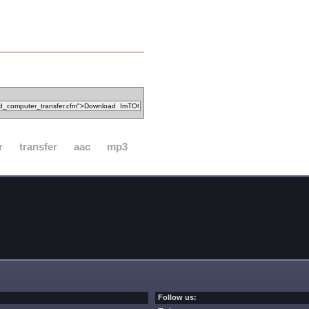
r
transfer
aac
mp3
Follow us: