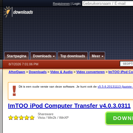
Registreren
|
Login:
Startpagina
Downloads
Top downloads
Meer
8/7/2026 7:01:06 PM
AfterDawn
>
Downloads
>
Video & Audio
>
Video converteren
>
ImTOO iPod Com
Dit is een oude versie van deze software. Je kunt ook de
v5.5.6.20131113 (laatste s
ImTOO iPod Computer Transfer v4.0.3.0311
Shareware
DOWN
Vista / Win2k / WinXP