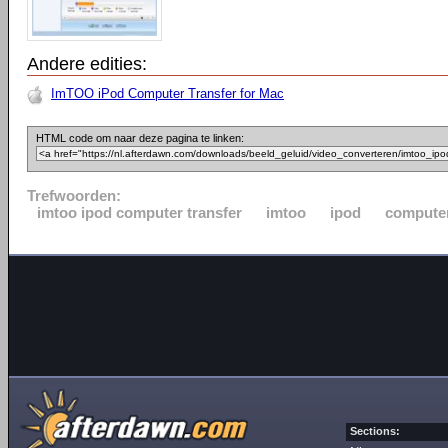
Andere edities:
ImTOO iPod Computer Transfer for Mac
HTML code om naar deze pagina te linken:
Trefwoorden:
imtoo ipod computer transfer
imtoo
ipod
compute
Sections: