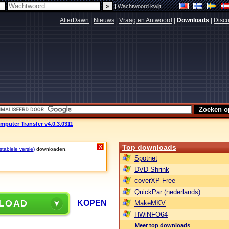
|
Wachtwoord kwijt
AfterDawn
|
Nieuws
|
Vraag en Antwoord
|
Downloads
|
Discu
puter Transfer v4.0.3.0311
Top downloads
X
tabiele versie)
downloaden.
Spotnet
DVD Shrink
coverXP Free
QuickPar (nederlands)
LOAD
KOPEN
MakeMKV
HWiNFO64
Meer top downloads