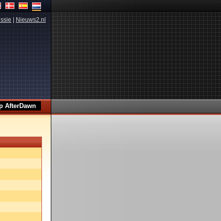
ssie
|
Nieuws2.nl