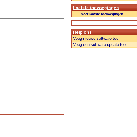
Laatste toevoegingen
Meer laatste toevoegingen
Help ons
Voeg nieuwe software toe
Voeg een software update toe