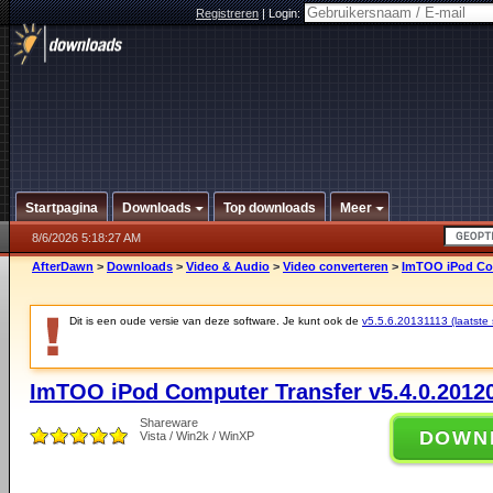
Registreren
|
Login:
Startpagina
Downloads
Top downloads
Meer
8/6/2026 5:18:27 AM
AfterDawn
>
Downloads
>
Video & Audio
>
Video converteren
>
ImTOO iPod Com
Dit is een oude versie van deze software. Je kunt ook de
v5.5.6.20131113 (laatste s
ImTOO iPod Computer Transfer v5.4.0.2012
Shareware
DOWN
Vista / Win2k / WinXP