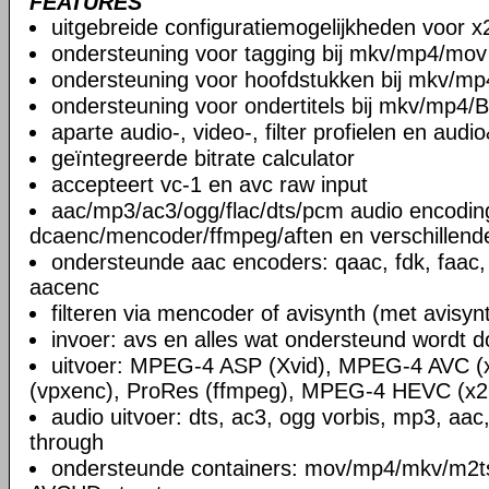
FEATURES
uitgebreide configuratiemogelijkheden voor x
ondersteuning voor tagging bij mkv/mp4/mov
ondersteuning voor hoofdstukken bij mkv/mp
ondersteuning voor ondertitels bij mkv/mp4/B
aparte audio-, video-, filter profielen en aud
geïntegreerde bitrate calculator
accepteert vc-1 en avc raw input
aac/mp3/ac3/ogg/flac/dts/pcm audio encodin
dcaenc/mencoder/ffmpeg/aften en verschillend
ondersteunde aac encoders: qaac, fdk, faac,
aacenc
filteren via mencoder of avisynth (met avisyn
invoer: avs en alles wat ondersteund wordt 
uitvoer: MPEG-4 ASP (Xvid), MPEG-4 AVC (
(vpxenc), ProRes (ffmpeg), MPEG-4 HEVC (x2
audio uitvoer: dts, ac3, ogg vorbis, mp3, aac
through
ondersteunde containers: mov/mp4/mkv/m2ts