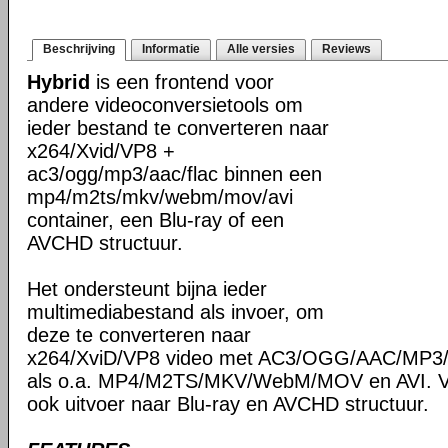
Beschrijving
Informatie
Alle versies
Reviews
Hybrid
is een frontend voor
andere videoconversietools om
ieder bestand te converteren naar
x264/Xvid/VP8 +
ac3/ogg/mp3/aac/flac binnen een
mp4/m2ts/mkv/webm/mov/avi
container, een Blu-ray of een
AVCHD structuur.
Het ondersteunt bijna ieder
multimediabestand als invoer, om
deze te converteren naar
x264/XviD/VP8 video met AC3/OGG/AAC/MP3/F
als o.a. MP4/M2TS/MKV/WebM/MOV en AVI. Ve
ook uitvoer naar Blu-ray en AVCHD structuur.