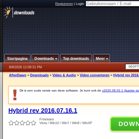
Registreren
|
Login:
Startpagina
Downloads
Top downloads
Meer
8/8/2026 12:08:31 PM
AfterDawn
>
Downloads
>
Video & Audio
>
Video converteren
>
Hybrid rev 2016
Dit is een oude versie van deze software. Je kunt ook de
v2020.08.02.1 (laatste sta
Hybrid rev 2016.07.16.1
Freeware
DOW
Vista / Win10 / Win7 / Win8 / WinXP