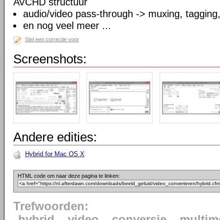
AVCHD structuur
audio/video pass-through -> muxing, tagging
en nog veel meer ...
Stel een correctie voor
Screenshots:
Andere edities:
Hybrid for Mac OS X
HTML code om naar deze pagina te linken:
Trefwoorden:
hybrid
video
conversie
multim