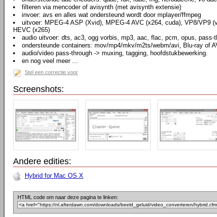
filteren via mencoder of avisynth (met avisynth extensie)
invoer: avs en alles wat ondersteund wordt door mplayer/ffmpeg
uitvoer: MPEG-4 ASP (Xvid), MPEG-4 AVC (x264, cuda), VP8/VP9 (
HEVC (x265)
audio uitvoer: dts, ac3, ogg vorbis, mp3, aac, flac, pcm, opus, pass-
ondersteunde containers: mov/mp4/mkv/m2ts/webm/avi, Blu-ray of A
audio/video pass-through -> muxing, tagging, hoofdstukbewerking.
en nog veel meer ...
Stel een correctie voor
Screenshots:
Andere edities:
Hybrid for Mac OS X
HTML code om naar deze pagina te linken: