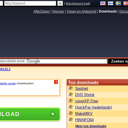
|
Wachtwoord kwijt
AfterDawn
|
Nieuws
|
Vraag en Antwoord
|
Downloads
|
Discu
.03.21.1
Top downloads
X
biele versie)
downloaden.
Spotnet
DVD Shrink
coverXP Free
QuickPar (nederlands)
NLOAD
MakeMKV
HWiNFO64
Meer top downloads