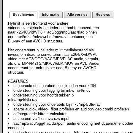
Beschrijving
Informatie
Alle versies
Reviews
Hybrid
is een frontend voor andere
videoconversietools om ieder bestand te converteren
naar x264/Xvid/VP8 + ac3/ogg/mp3/aac/flac binnen
een mp4/m2ts/mkv/webm/mov/avi container, een
Blu-ray of een AVCHD structuur.
Het ondersteunt bijna ieder multimediabestand als
invoer, om deze te converteren naar x264/XviD/VP8
video met AC3/OGG/AAC/MP3/FLAC audio, verpakt
als o.a. MP4/M2TS/MKV/WebM/MOV en AVI. Verder
ondersteunt het ook uitvoer naar Blu-ray en AVCHD
structuur.
FEATURES
uitgebreide configuratiemogelijkheden voor x264
ondersteuning voor tagging bij mkv/mp4/mov
ondersteuning voor hoofdstukken bij
mkv/mp4/Blu-ray
ondersteuning voor ondertitels bij mkv/mp4/Blu-ray
aparte audio-, video-, filter profielen en audio&video combi profielen
geïntegreerde bitrate calculator
accepteert vc-1 en avc raw input
aac/mp3/ac3/ogg/flac/dts/pcm audio encoding met dcaenc/mencoder/f
encoders
ondersteunde aac encoders: qaac, fdk, faac, fhg, neroaacenc, vo-aa