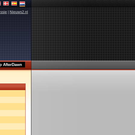
ssie
|
Nieuws2.nl