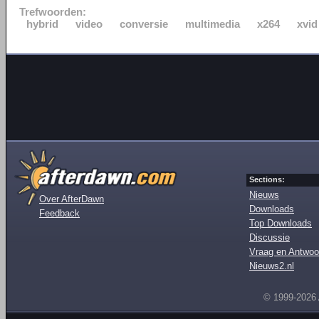
Trefwoorden:
hybrid
video
conversie
multimedia
x264
xvid
Sections:
Nieuws
Over AfterDawn
Downloads
Feedback
Top Downloads
Discussie
Vraag en Antwoo
Nieuws2.nl
© 1999-2026