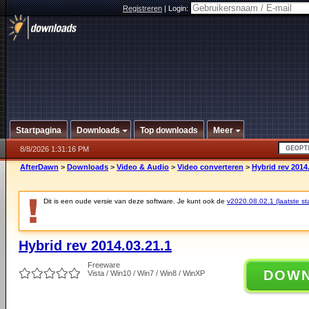
Registreren
|
Login:
Startpagina
Downloads
Top downloads
Meer
8/8/2026 1:31:16 PM
AfterDawn
>
Downloads
>
Video & Audio
>
Video converteren
>
Hybrid rev 2014
Dit is een oude versie van deze software. Je kunt ook de
v2020.08.02.1 (laatste sta
Hybrid rev 2014.03.21.1
Freeware
DOW
Vista / Win10 / Win7 / Win8 / WinXP