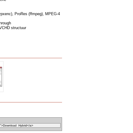
vpxenc), ProRes (ffmpeg), MPEG-4
through
VCHD structuur