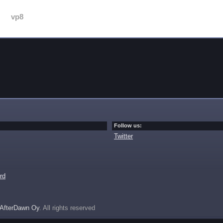
vp8
Follow us:
Twitter
rd
AfterDawn Oy
. All rights reserved