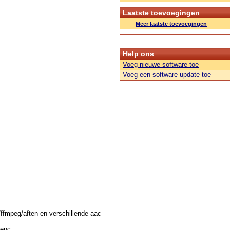
Laatste toevoegingen
Meer laatste toevoegingen
Help ons
Voeg nieuwe software toe
Voeg een software update toe
fmpeg/aften en verschillende aac
cenc