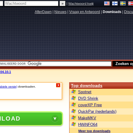
|
Wachtwoord kwijt
AfterDawn
|
Nieuws
|
Vraag en Antwoord
|
Downloads
|
Discu
.04.10.1
Top downloads
X
biele versie)
downloaden.
Spotnet
DVD Shrink
coverXP Free
QuickPar (nederlands)
NLOAD
MakeMKV
HWiNFO64
Meer top downloads