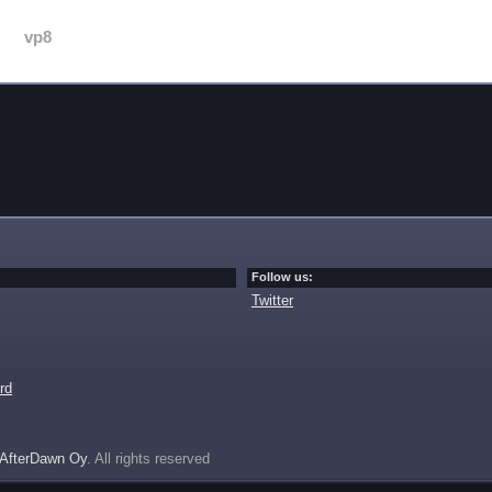
vp8
Follow us:
Twitter
rd
AfterDawn Oy
. All rights reserved