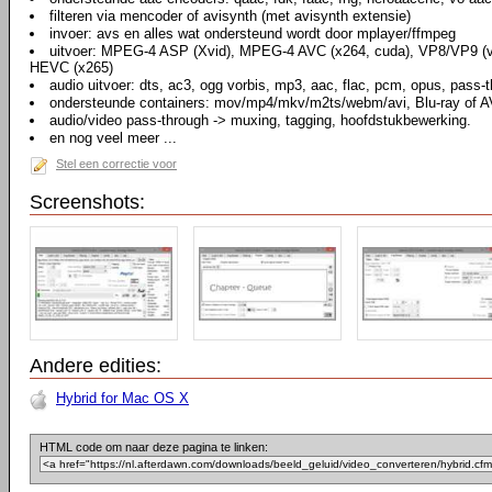
filteren via mencoder of avisynth (met avisynth extensie)
invoer: avs en alles wat ondersteund wordt door mplayer/ffmpeg
uitvoer: MPEG-4 ASP (Xvid), MPEG-4 AVC (x264, cuda), VP8/VP9 (
HEVC (x265)
audio uitvoer: dts, ac3, ogg vorbis, mp3, aac, flac, pcm, opus, pass-
ondersteunde containers: mov/mp4/mkv/m2ts/webm/avi, Blu-ray of A
audio/video pass-through -> muxing, tagging, hoofdstukbewerking.
en nog veel meer ...
Stel een correctie voor
Screenshots:
Andere edities:
Hybrid for Mac OS X
HTML code om naar deze pagina te linken: