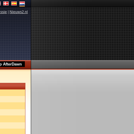
ssie
|
Nieuws2.nl