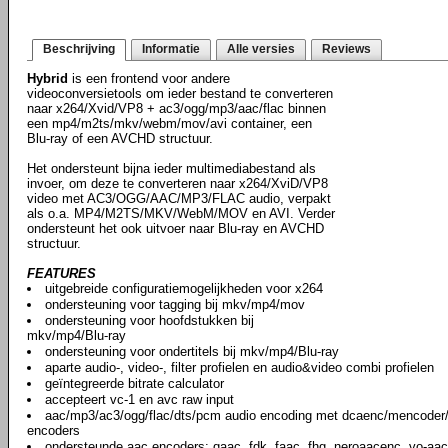
Beschrijving
Informatie
Alle versies
Reviews
Hybrid
is een frontend voor andere
videoconversietools om ieder bestand te converteren
naar x264/Xvid/VP8 + ac3/ogg/mp3/aac/flac binnen
een mp4/m2ts/mkv/webm/mov/avi container, een
Blu-ray of een AVCHD structuur.
Het ondersteunt bijna ieder multimediabestand als
invoer, om deze te converteren naar x264/XviD/VP8
video met AC3/OGG/AAC/MP3/FLAC audio, verpakt
als o.a. MP4/M2TS/MKV/WebM/MOV en AVI. Verder
ondersteunt het ook uitvoer naar Blu-ray en AVCHD
structuur.
FEATURES
uitgebreide configuratiemogelijkheden voor x264
ondersteuning voor tagging bij mkv/mp4/mov
ondersteuning voor hoofdstukken bij
mkv/mp4/Blu-ray
ondersteuning voor ondertitels bij mkv/mp4/Blu-ray
aparte audio-, video-, filter profielen en audio&video combi profielen
geïntegreerde bitrate calculator
accepteert vc-1 en avc raw input
aac/mp3/ac3/ogg/flac/dts/pcm audio encoding met dcaenc/mencoder/f
encoders
ondersteunde aac encoders: qaac, fdk, faac, fhg, neroaacenc, vo-aa