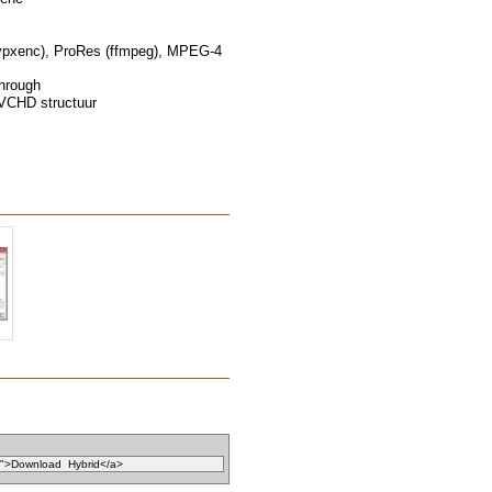
vpxenc), ProRes (ffmpeg), MPEG-4
through
VCHD structuur