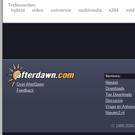
Trefwoorden:
hybrid
video
conversie
multimedia
x264
xvid
Sections:
Nieuws
Over AfterDawn
Downloads
Feedback
Top Downloads
Discussie
Vraag en Antwoo
Nieuws2.nl
© 1999-2026