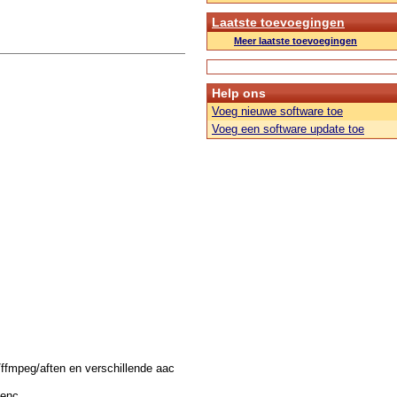
Laatste toevoegingen
Meer laatste toevoegingen
Help ons
Voeg nieuwe software toe
Voeg een software update toe
fmpeg/aften en verschillende aac
cenc