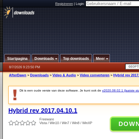
Registreren
|
Login:
Startpagina
Downloads
Top downloads
Meer
8/7/2026 9:23:50 PM
AfterDawn
>
Downloads
>
Video & Audio
>
Video converteren
>
Hybrid rev 2017
Dit is een oude versie van deze software. Je kunt ook de
v2020.08.02.1 (laatste sta
Hybrid rev 2017.04.10.1
Freeware
DOW
Vista / Win10 / Win7 / Win8 / WinXP