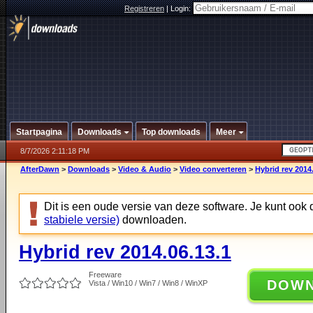
Registreren
|
Login:
Startpagina
Downloads
Top downloads
Meer
8/7/2026 2:11:18 PM
AfterDawn
>
Downloads
>
Video & Audio
>
Video converteren
>
Hybrid rev 2014
Dit is een oude versie van deze software. Je kunt ook
stabiele versie)
downloaden.
Hybrid rev 2014.06.13.1
Freeware
DOW
Vista / Win10 / Win7 / Win8 / WinXP