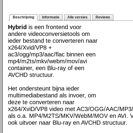
Beschrijving
Informatie
Alle versies
Reviews
Hybrid
is een frontend voor
andere videoconversietools om
ieder bestand te converteren naar
x264/Xvid/VP8 +
ac3/ogg/mp3/aac/flac binnen een
mp4/m2ts/mkv/webm/mov/avi
container, een Blu-ray of een
AVCHD structuur.
Het ondersteunt bijna ieder
multimediabestand als invoer, om
deze te converteren naar
x264/XviD/VP8 video met AC3/OGG/AAC/MP3/F
als o.a. MP4/M2TS/MKV/WebM/MOV en AVI. Ve
ook uitvoer naar Blu-ray en AVCHD structuur.