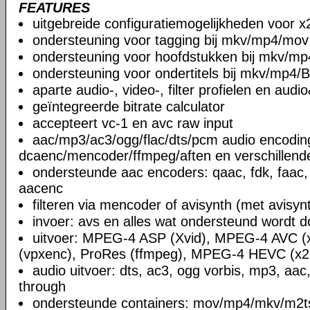
FEATURES
uitgebreide configuratiemogelijkheden voor x
ondersteuning voor tagging bij mkv/mp4/mov
ondersteuning voor hoofdstukken bij mkv/mp
ondersteuning voor ondertitels bij mkv/mp4/B
aparte audio-, video-, filter profielen en aud
geïntegreerde bitrate calculator
accepteert vc-1 en avc raw input
aac/mp3/ac3/ogg/flac/dts/pcm audio encodin
dcaenc/mencoder/ffmpeg/aften en verschillend
ondersteunde aac encoders: qaac, fdk, faac,
aacenc
filteren via mencoder of avisynth (met avisyn
invoer: avs en alles wat ondersteund wordt 
uitvoer: MPEG-4 ASP (Xvid), MPEG-4 AVC (
(vpxenc), ProRes (ffmpeg), MPEG-4 HEVC (x2
audio uitvoer: dts, ac3, ogg vorbis, mp3, aac
through
ondersteunde containers: mov/mp4/mkv/m2ts