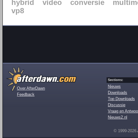
hybrid
video
conversie
multim
vp8
Sections:
Nieuws
Over AfterDawn
Downloads
Feedback
Top Downloads
Discussie
Vraag en Antwoo
Nieuws2.nl
© 1999-2026