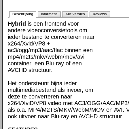
Beschrijving
Informatie
Alle versies
Reviews
Hybrid
is een frontend voor
andere videoconversietools om
ieder bestand te converteren naar
x264/Xvid/VP8 +
ac3/ogg/mp3/aac/flac binnen een
mp4/m2ts/mkv/webm/mov/avi
container, een Blu-ray of een
AVCHD structuur.
Het ondersteunt bijna ieder
multimediabestand als invoer, om
deze te converteren naar
x264/XviD/VP8 video met AC3/OGG/AAC/MP3/F
als o.a. MP4/M2TS/MKV/WebM/MOV en AVI. Ve
ook uitvoer naar Blu-ray en AVCHD structuur.