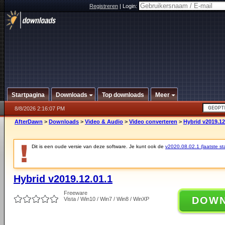
Registreren
|
Login:
Startpagina
Downloads
Top downloads
Meer
8/8/2026 2:16:07 PM
AfterDawn
>
Downloads
>
Video & Audio
>
Video converteren
>
Hybrid v2019.12
Dit is een oude versie van deze software. Je kunt ook de
v2020.08.02.1 (laatste sta
Hybrid v2019.12.01.1
Freeware
DOW
Vista / Win10 / Win7 / Win8 / WinXP