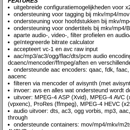
FEATURES
uitgebreide configuratiemogelijkheden voor x
ondersteuning voor tagging bij mkv/mp4/mov
ondersteuning voor hoofdstukken bij mkv/mp
ondersteuning voor ondertitels bij mkv/mp4/B
aparte audio-, video-, filter profielen en aud
geïntegreerde bitrate calculator
accepteert vc-1 en avc raw input
aac/mp3/ac3/ogg/flac/dts/pcm audio encodin
dcaenc/mencoder/ffmpeg/aften en verschillend
ondersteunde aac encoders: qaac, fdk, faac,
aacenc
filteren via mencoder of avisynth (met avisyn
invoer: avs en alles wat ondersteund wordt 
uitvoer: MPEG-4 ASP (Xvid), MPEG-4 AVC (
(vpxenc), ProRes (ffmpeg), MPEG-4 HEVC (x2
audio uitvoer: dts, ac3, ogg vorbis, mp3, aac
through
ondersteunde containers: mov/mp4/mkv/m2ts