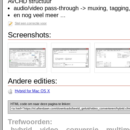
AVCHD structuur
audio/video pass-through -> muxing, tagging
en nog veel meer ...
Stel een correctie voor
Screenshots:
Andere edities:
Hybrid for Mac OS X
HTML code om naar deze pagina te linken:
Trefwoorden:
hybrid
video
conversie
multim