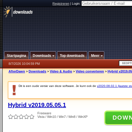
Registreren
|
Login:
Startpagina
Downloads
Top downloads
Meer
8/7/2026 10:04:59 PM
AfterDawn
>
Downloads
>
Video & Audio
>
Video converteren
>
Hybrid v2019.05
Dit is een oude versie van deze software. Je kunt ook de
v2020.08.02.1 (laatste sta
Hybrid v2019.05.05.1
Freeware
DOW
Vista / Win10 / Win7 / Win8 / WinXP