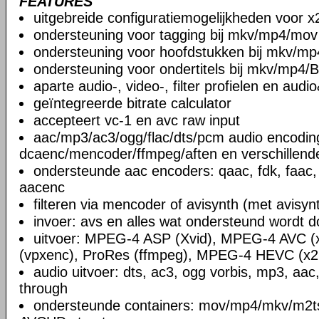
FEATURES
uitgebreide configuratiemogelijkheden voor x
ondersteuning voor tagging bij mkv/mp4/mov
ondersteuning voor hoofdstukken bij mkv/mp
ondersteuning voor ondertitels bij mkv/mp4/B
aparte audio-, video-, filter profielen en aud
geïntegreerde bitrate calculator
accepteert vc-1 en avc raw input
aac/mp3/ac3/ogg/flac/dts/pcm audio encodin
dcaenc/mencoder/ffmpeg/aften en verschillend
ondersteunde aac encoders: qaac, fdk, faac,
aacenc
filteren via mencoder of avisynth (met avisyn
invoer: avs en alles wat ondersteund wordt 
uitvoer: MPEG-4 ASP (Xvid), MPEG-4 AVC (
(vpxenc), ProRes (ffmpeg), MPEG-4 HEVC (x2
audio uitvoer: dts, ac3, ogg vorbis, mp3, aac
through
ondersteunde containers: mov/mp4/mkv/m2ts