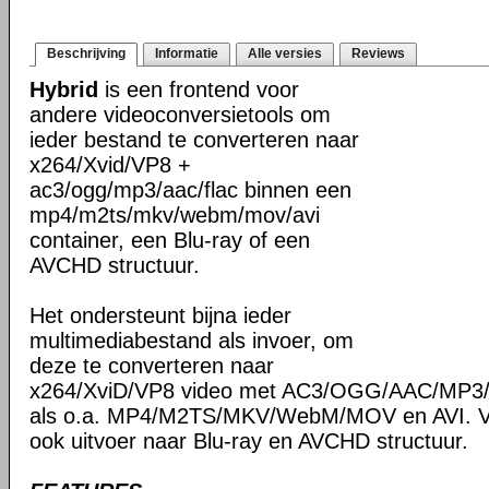
Beschrijving
Informatie
Alle versies
Reviews
Hybrid
is een frontend voor
andere videoconversietools om
ieder bestand te converteren naar
x264/Xvid/VP8 +
ac3/ogg/mp3/aac/flac binnen een
mp4/m2ts/mkv/webm/mov/avi
container, een Blu-ray of een
AVCHD structuur.
Het ondersteunt bijna ieder
multimediabestand als invoer, om
deze te converteren naar
x264/XviD/VP8 video met AC3/OGG/AAC/MP3/F
als o.a. MP4/M2TS/MKV/WebM/MOV en AVI. Ve
ook uitvoer naar Blu-ray en AVCHD structuur.