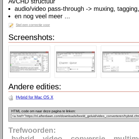
AVCHD structuur
audio/video pass-through -> muxing, tagging
en nog veel meer ...
Stel een correctie voor
Screenshots:
Andere edities:
Hybrid for Mac OS X
HTML code om naar deze pagina te linken:
Trefwoorden:
hybrid
video
conversie
multim