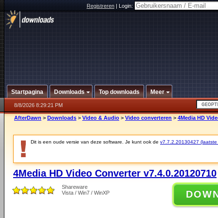
Registreren
|
Login:
Startpagina
Downloads
Top downloads
Meer
8/8/2026 8:29:21 PM
AfterDawn
>
Downloads
>
Video & Audio
>
Video converteren
>
4Media HD Vide
Dit is een oude versie van deze software. Je kunt ook de
v7.7.2.20130427 (laatste 
4Media HD Video Converter v7.4.0.20120710
Shareware
DOW
Vista / Win7 / WinXP