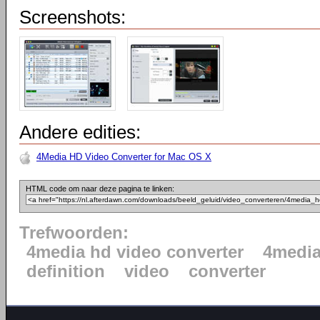
Screenshots:
Andere edities:
4Media HD Video Converter for Mac OS X
HTML code om naar deze pagina te linken:
Trefwoorden:
4media hd video converter
4medi
definition
video
converter