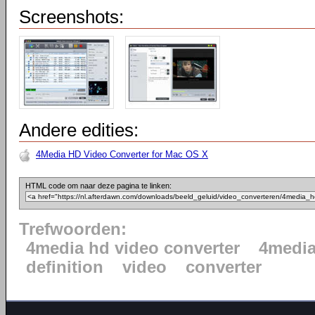
Screenshots:
Andere edities:
4Media HD Video Converter for Mac OS X
HTML code om naar deze pagina te linken:
Trefwoorden:
4media hd video converter
4medi
definition
video
converter