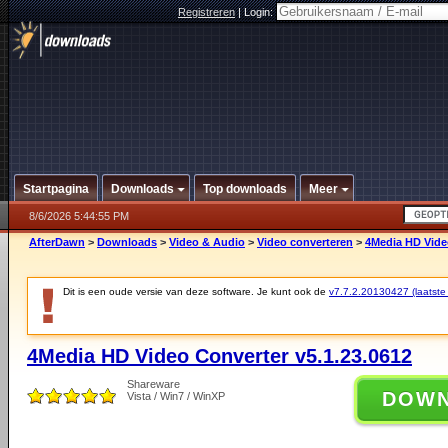
Registreren
|
Login:
Startpagina
Downloads
Top downloads
Meer
8/6/2026 5:44:55 PM
AfterDawn
>
Downloads
>
Video & Audio
>
Video converteren
>
4Media HD Video
Dit is een oude versie van deze software. Je kunt ook de
v7.7.2.20130427 (laatste 
4Media HD Video Converter v5.1.23.0612
Shareware
DOW
Vista / Win7 / WinXP