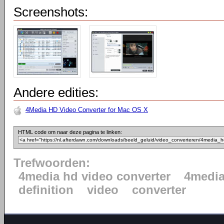
Screenshots:
Andere edities:
4Media HD Video Converter for Mac OS X
HTML code om naar deze pagina te linken:
Trefwoorden:
4media hd video converter
4medi
definition
video
converter