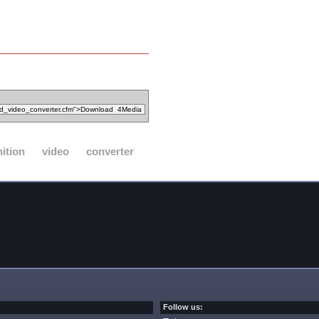
nition
video
converter
Follow us: