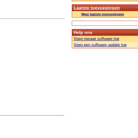
Laatste toevoegingen
Meer laatste toevoegingen
Help ons
Voeg nieuwe software toe
Voeg een software update toe