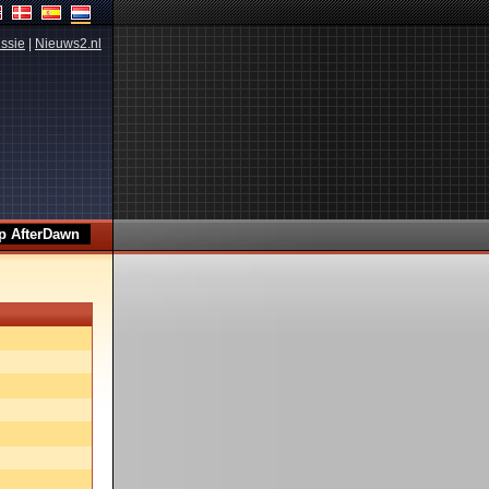
ssie
|
Nieuws2.nl