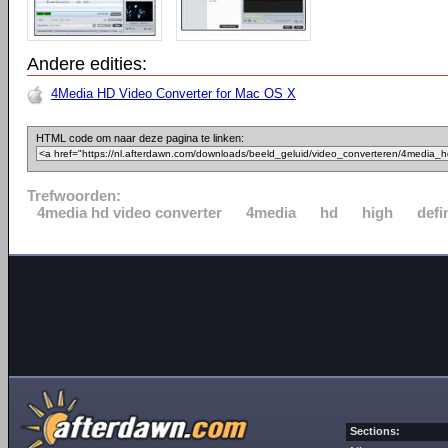
Andere edities:
4Media HD Video Converter for Mac OS X
HTML code om naar deze pagina te linken:
Trefwoorden:
4media hd video converter
4media
hd
high
defi
Sections: