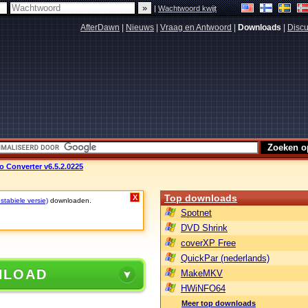
|
Wachtwoord kwijt
AfterDawn
|
Nieuws
|
Vraag en Antwoord
|
Downloads
|
Discu
 Converter v6.5.2.0225
Top downloads
X
stabiele versie)
downloaden.
Spotnet
DVD Shrink
coverXP Free
QuickPar (nederlands)
NLOAD
MakeMKV
HWiNFO64
Meer top downloads