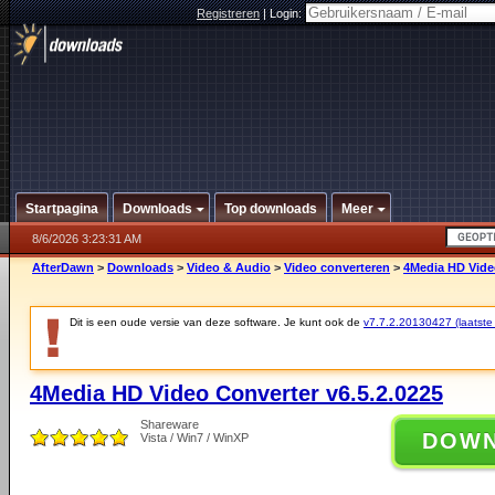
Registreren
|
Login:
Startpagina
Downloads
Top downloads
Meer
8/6/2026 3:23:31 AM
AfterDawn
>
Downloads
>
Video & Audio
>
Video converteren
>
4Media HD Video
Dit is een oude versie van deze software. Je kunt ook de
v7.7.2.20130427 (laatste 
4Media HD Video Converter v6.5.2.0225
Shareware
DOW
Vista / Win7 / WinXP