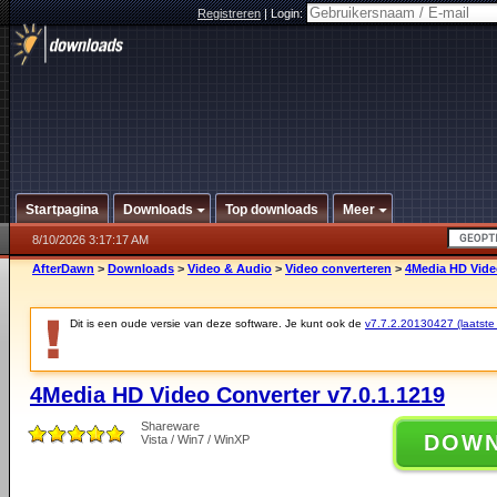
Registreren
|
Login:
Startpagina
Downloads
Top downloads
Meer
8/10/2026 3:17:17 AM
AfterDawn
>
Downloads
>
Video & Audio
>
Video converteren
>
4Media HD Video
Dit is een oude versie van deze software. Je kunt ook de
v7.7.2.20130427 (laatste 
4Media HD Video Converter v7.0.1.1219
Shareware
DOW
Vista / Win7 / WinXP