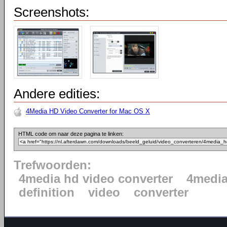
Screenshots:
Andere edities:
4Media HD Video Converter for Mac OS X
HTML code om naar deze pagina te linken:
Trefwoorden:
4media hd video converter
4medi
definition
video
converter