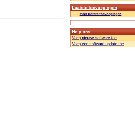
Laatste toevoegingen
Meer laatste toevoegingen
Help ons
Voeg nieuwe software toe
Voeg een software update toe