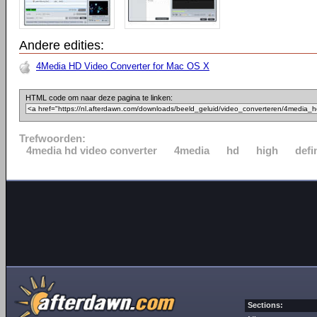
Andere edities:
4Media HD Video Converter for Mac OS X
HTML code om naar deze pagina te linken:
Trefwoorden:
4media hd video converter
4media
hd
high
defi
Sections: