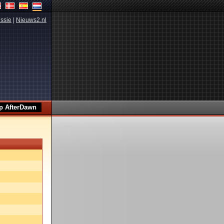
ssie
|
Nieuws2.nl