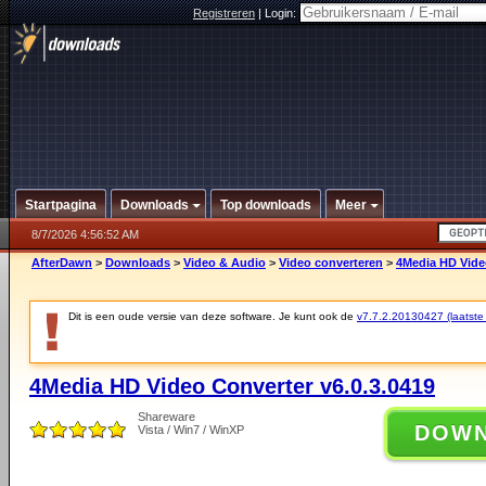
Registreren
|
Login:
Startpagina
Downloads
Top downloads
Meer
8/7/2026 4:56:52 AM
AfterDawn
>
Downloads
>
Video & Audio
>
Video converteren
>
4Media HD Video
Dit is een oude versie van deze software. Je kunt ook de
v7.7.2.20130427 (laatste 
4Media HD Video Converter v6.0.3.0419
Shareware
DOW
Vista / Win7 / WinXP