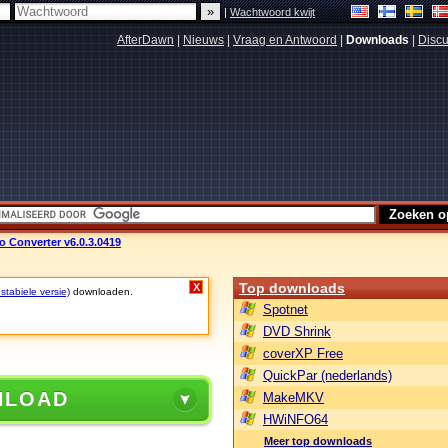
|
Wachtwoord kwijt
AfterDawn
|
Nieuws
|
Vraag en Antwoord
|
Downloads
|
Discu
 Converter v6.0.3.0419
Top downloads
X
stabiele versie)
downloaden.
Spotnet
DVD Shrink
coverXP Free
QuickPar (nederlands)
NLOAD
MakeMKV
HWiNFO64
Meer top downloads