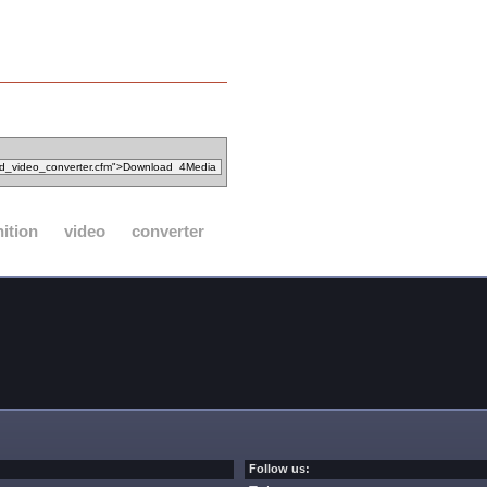
nition
video
converter
Follow us: