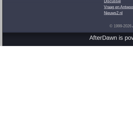
Discussie
Vraag en Antwoo
Nieuws2.nl
© 1999-2026
AfterDawn is p