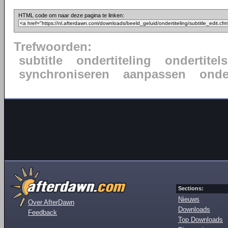
HTML code om naar deze pagina te linken:
Trefwoorden:
subtitle
ondertiteling
ondertitels
synchroniseren
aanpassen
onde
Sections:
Nieuws
Over AfterDawn
Downloads
Feedback
Top Downloads