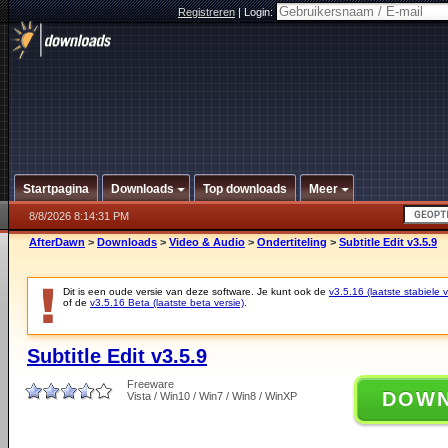
Registreren
|
Login:
Startpagina
Downloads
Top downloads
Meer
8/8/2026 8:14:31 PM
AfterDawn
>
Downloads
>
Video & Audio
>
Ondertiteling
>
Subtitle Edit v3.5.9
Dit is een oude versie van deze software. Je kunt ook de
v3.5.16 (laatste stabiele v
of de
v3.5.16 Beta (laatste beta versie)
.
Subtitle Edit v3.5.9
Freeware
DOW
Vista / Win10 / Win7 / Win8 / WinXP