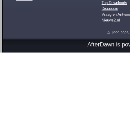
Top Downloads
Discussie
Vraag en Antwoo
Nieuws2.nl
© 1999-2026
AfterDawn is p