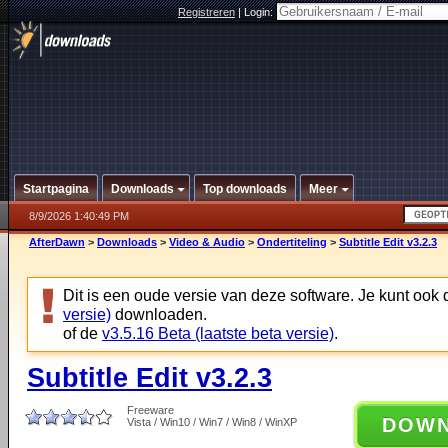
Registreren
|
Login:
Startpagina
Downloads
Top downloads
Meer
8/9/2026 1:40:49 PM
AfterDawn
>
Downloads
>
Video & Audio
>
Ondertiteling
>
Subtitle Edit v3.2.3
Dit is een oude versie van deze software. Je kunt ook
versie)
downloaden.
of de
v3.5.16 Beta (laatste beta versie)
.
Subtitle Edit v3.2.3
Freeware
DOW
Vista / Win10 / Win7 / Win8 / WinXP