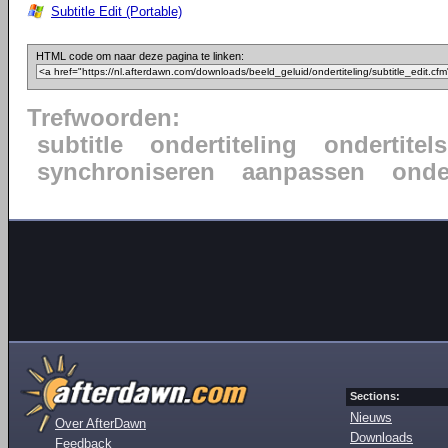
Subtitle Edit (Portable)
HTML code om naar deze pagina te linken:
Trefwoorden:
subtitle
ondertiteling
ondertitels
synchroniseren
aanpassen
onde
Sections:
Nieuws
Over AfterDawn
Downloads
Feedback