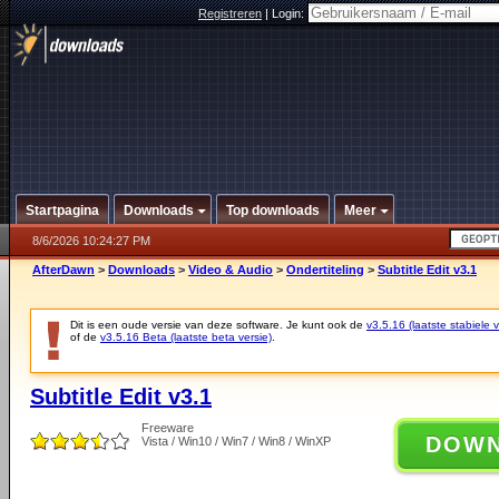
Registreren
|
Login:
Startpagina
Downloads
Top downloads
Meer
8/6/2026 10:24:27 PM
AfterDawn
>
Downloads
>
Video & Audio
>
Ondertiteling
>
Subtitle Edit v3.1
Dit is een oude versie van deze software. Je kunt ook de
v3.5.16 (laatste stabiele v
of de
v3.5.16 Beta (laatste beta versie)
.
Subtitle Edit v3.1
Freeware
DOW
Vista / Win10 / Win7 / Win8 / WinXP