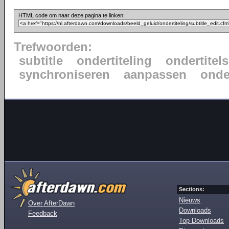
HTML code om naar deze pagina te linken:
Trefwoorden:
subtitle
ondertiteling
ondertitels
synchroniseren
aanpassen
onde
Sections:
Nieuws
Over AfterDawn
Downloads
Feedback
Top Downloads