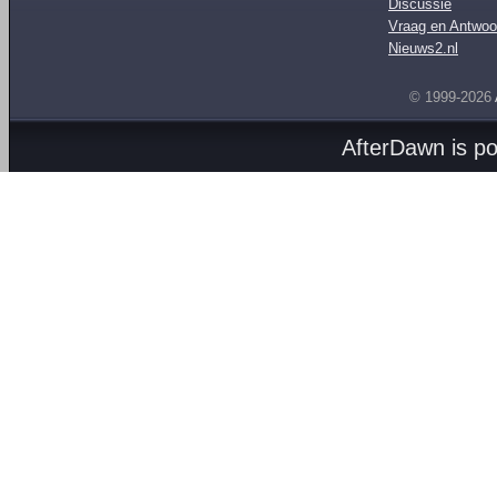
Discussie
Vraag en Antwoo
Nieuws2.nl
© 1999-2026
AfterDawn is p