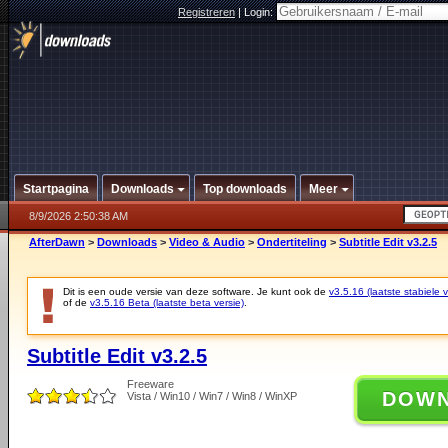
Registreren
|
Login:
Startpagina
Downloads
Top downloads
Meer
8/9/2026 2:50:38 AM
AfterDawn
>
Downloads
>
Video & Audio
>
Ondertiteling
>
Subtitle Edit v3.2.5
Dit is een oude versie van deze software. Je kunt ook de
v3.5.16 (laatste stabiele v
of de
v3.5.16 Beta (laatste beta versie)
.
Subtitle Edit v3.2.5
Freeware
DOW
Vista / Win10 / Win7 / Win8 / WinXP