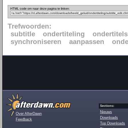
HTML code om naar deze pagina te linken:
Trefwoorden:
subtitle
ondertiteling
ondertitels
synchroniseren
aanpassen
onde
Sections:
Nieuws
Over AfterDawn
Downloads
Feedback
Top Downloads