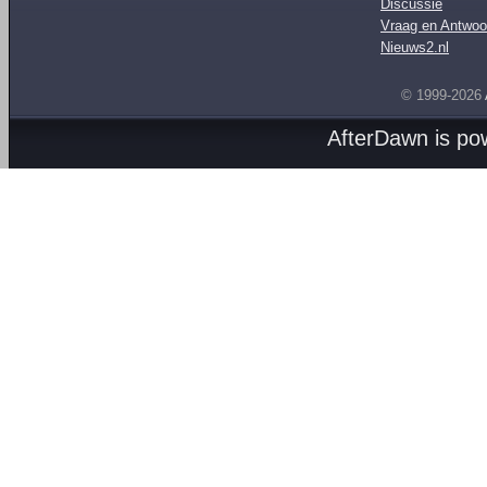
Discussie
Vraag en Antwoo
Nieuws2.nl
© 1999-2026
AfterDawn is p