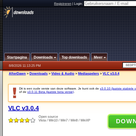
Registreren
|
Login:
Startpagina
Downloads
Top downloads
Meer
8/8/2026 11:13:25 PM
AfterDawn
>
Downloads
>
Video & Audio
>
Mediaspelers
>
VLC v3.0.4
Dit is een oude versie van deze software. Je kunt ook de
v3.0.10 (laatste stabiele v
of de
v3.0.11 Beta (laatste beta versie)
.
VLC v3.0.4
Open source
DOW
Vista / Win10 / Win7 / Win8 / WinXP