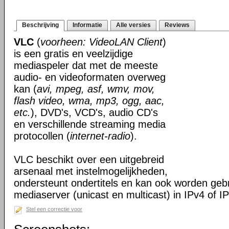
Beschrijving
Informatie
Alle versies
Reviews
VLC
(
voorheen: VideoLAN Client
)
is een gratis en veelzijdige
mediaspeler dat met de meeste
audio- en videoformaten overweg
kan (
avi, mpeg, asf, wmv, mov,
flash video, wma, mp3, ogg, aac,
etc.
), DVD's, VCD's, audio CD's
en verschillende streaming media
protocollen (
internet-radio
).
VLC beschikt over een uitgebreid
arsenaal met instelmogelijkheden,
ondersteunt ondertitels en kan ook worden gebr
mediaserver (unicast en multicast) in IPv4 of I
Stel een correctie voor