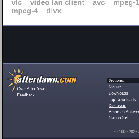
vlc
video lan client
avc
mpeg-
mpeg-4
divx
Sections:
Nieuws
Over AfterDawn
Downloads
Feedback
Top Downloads
Discussie
Vraag en Antwoo
Nieuws2.nl
© 1999-2026