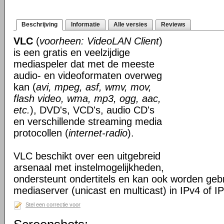
Beschrijving
Informatie
Alle versies
Reviews
VLC
(
voorheen: VideoLAN Client
)
is een gratis en veelzijdige
mediaspeler dat met de meeste
audio- en videoformaten overweg
kan (
avi, mpeg, asf, wmv, mov,
flash video, wma, mp3, ogg, aac,
etc.
), DVD's, VCD's, audio CD's
en verschillende streaming media
protocollen (
internet-radio
).
VLC beschikt over een uitgebreid
arsenaal met instelmogelijkheden,
ondersteunt ondertitels en kan ook worden gebr
mediaserver (unicast en multicast) in IPv4 of I
Stel een correctie voor