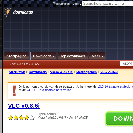
Registreren
|
Login:
Startpagina
Downloads
Top downloads
Meer
8/7/2026 11:25:28 AM
AfterDawn
>
Downloads
>
Video & Audio
>
Mediaspelers
>
VLC v0.8.6i
Dit is een oude versie van deze software. Je kunt ook de
v3.0.10 (laatste stabiele v
of de
v3.0.11 Beta (laatste beta versie)
.
VLC v0.8.6i
Open source
DOW
Vista / Win10 / Win7 / Win8 / WinXP