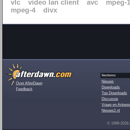
vlc
video lan client
avc
mpeg-
mpeg-4
divx
Sections:
Nieuws
Over AfterDawn
Downloads
Feedback
Top Downloads
Discussie
Vraag en Antwoo
Nieuws2.nl
© 1999-2026