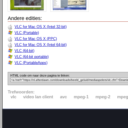
Andere edities:
VLC for Mac OS X (Intel 32-bit)
VLC (Portable)
VLC for Mac OS X (PPC)
VLC for Mac OS X (Intel 64-bit)
VLC (64-bit)
VLC (64-bit portable)
VLC (PortableApps)
HTML code om naar deze pagina te linken:
Trefwoorden:
vlc
video lan client
avc
mpeg-1
mpeg-2
mpeg