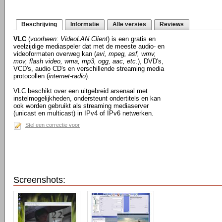
Beschrijving
Informatie
Alle versies
Reviews
VLC
(
voorheen: VideoLAN Client
) is een gratis en
veelzijdige mediaspeler dat met de meeste audio- en
videoformaten overweg kan (
avi, mpeg, asf, wmv,
mov, flash video, wma, mp3, ogg, aac, etc.
), DVD's,
VCD's, audio CD's en verschillende streaming media
protocollen (
internet-radio
).
VLC beschikt over een uitgebreid arsenaal met
instelmogelijkheden, ondersteunt ondertitels en kan
ook worden gebruikt als streaming mediaserver
(unicast en multicast) in IPv4 of IPv6 netwerken.
Stel een correctie voor
Screenshots: