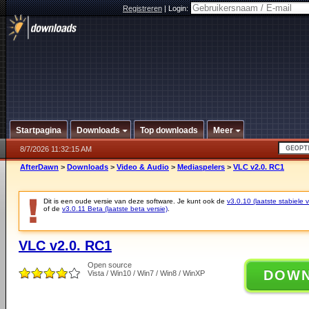
Registreren
|
Login:
Startpagina
Downloads
Top downloads
Meer
8/7/2026 11:32:15 AM
AfterDawn
>
Downloads
>
Video & Audio
>
Mediaspelers
>
VLC v2.0. RC1
Dit is een oude versie van deze software. Je kunt ook de
v3.0.10 (laatste stabiele v
of de
v3.0.11 Beta (laatste beta versie)
.
VLC v2.0. RC1
Open source
DOW
Vista / Win10 / Win7 / Win8 / WinXP