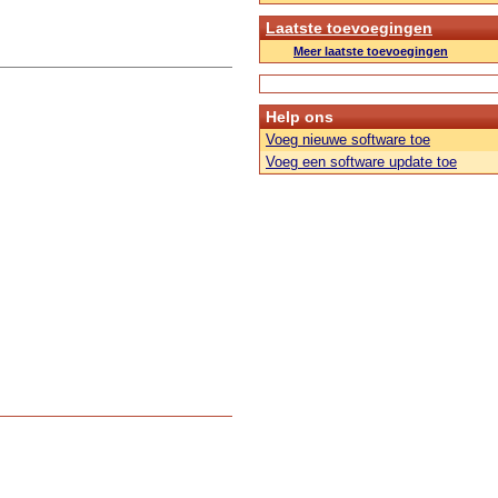
Laatste toevoegingen
Meer laatste toevoegingen
Help ons
Voeg nieuwe software toe
Voeg een software update toe