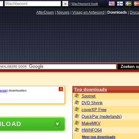
|
Wachtwoord kwijt
AfterDawn
|
Nieuws
|
Vraag en Antwoord
|
Downloads
|
Discu
Top downloads
X
ersie)
downloaden.
Spotnet
DVD Shrink
coverXP Free
QuickPar (nederlands)
NLOAD
MakeMKV
HWiNFO64
Meer top downloads