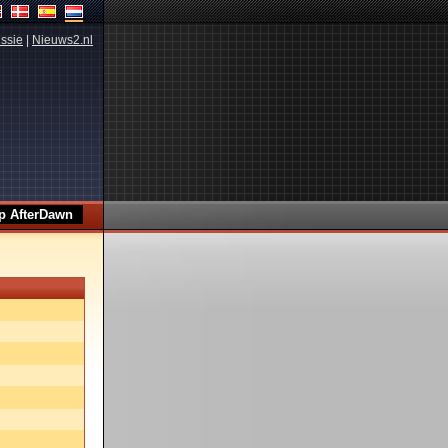
ssie
|
Nieuws2.nl