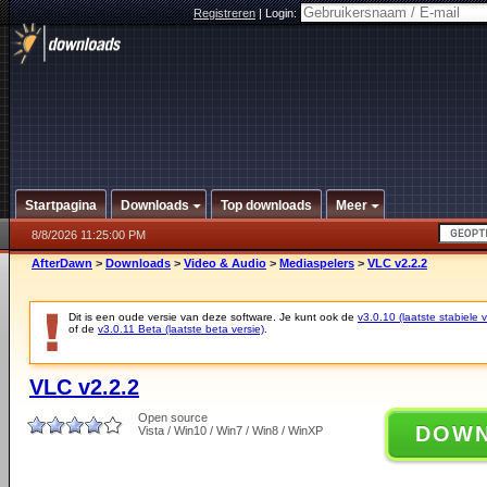
Registreren
|
Login:
Startpagina
Downloads
Top downloads
Meer
8/8/2026 11:25:00 PM
AfterDawn
>
Downloads
>
Video & Audio
>
Mediaspelers
>
VLC v2.2.2
Dit is een oude versie van deze software. Je kunt ook de
v3.0.10 (laatste stabiele v
of de
v3.0.11 Beta (laatste beta versie)
.
VLC v2.2.2
Open source
DOW
Vista / Win10 / Win7 / Win8 / WinXP