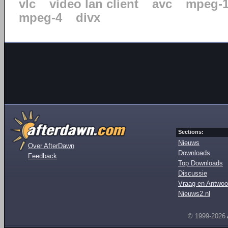
vlc
video lan client
avc
mpeg-
mpeg-4
divx
Sections:
Nieuws
Over AfterDawn
Downloads
Feedback
Top Downloads
Discussie
Vraag en Antwoo
Nieuws2.nl
© 1999-2026