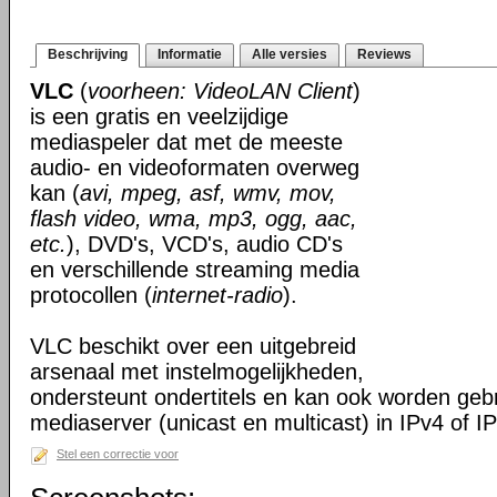
Beschrijving
Informatie
Alle versies
Reviews
VLC
(
voorheen: VideoLAN Client
)
is een gratis en veelzijdige
mediaspeler dat met de meeste
audio- en videoformaten overweg
kan (
avi, mpeg, asf, wmv, mov,
flash video, wma, mp3, ogg, aac,
etc.
), DVD's, VCD's, audio CD's
en verschillende streaming media
protocollen (
internet-radio
).
VLC beschikt over een uitgebreid
arsenaal met instelmogelijkheden,
ondersteunt ondertitels en kan ook worden gebr
mediaserver (unicast en multicast) in IPv4 of I
Stel een correctie voor