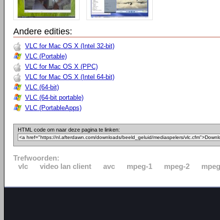
Andere edities:
VLC for Mac OS X (Intel 32-bit)
VLC (Portable)
VLC for Mac OS X (PPC)
VLC for Mac OS X (Intel 64-bit)
VLC (64-bit)
VLC (64-bit portable)
VLC (PortableApps)
HTML code om naar deze pagina te linken:
Trefwoorden:
vlc
video lan client
avc
mpeg-1
mpeg-2
mpeg