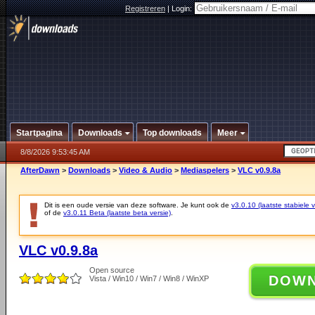
Registreren
|
Login:
Startpagina
Downloads
Top downloads
Meer
8/8/2026 9:53:45 AM
AfterDawn
>
Downloads
>
Video & Audio
>
Mediaspelers
>
VLC v0.9.8a
Dit is een oude versie van deze software. Je kunt ook de
v3.0.10 (laatste stabiele v
of de
v3.0.11 Beta (laatste beta versie)
.
VLC v0.9.8a
Open source
DOW
Vista / Win10 / Win7 / Win8 / WinXP