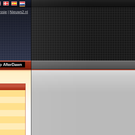
ssie
|
Nieuws2.nl