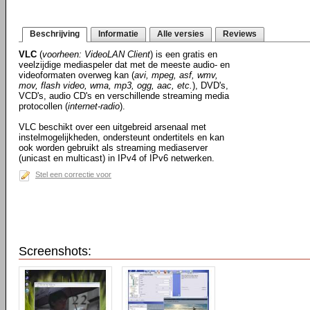
Beschrijving
Informatie
Alle versies
Reviews
VLC
(
voorheen: VideoLAN Client
) is een gratis en
veelzijdige mediaspeler dat met de meeste audio- en
videoformaten overweg kan (
avi, mpeg, asf, wmv,
mov, flash video, wma, mp3, ogg, aac, etc.
), DVD's,
VCD's, audio CD's en verschillende streaming media
protocollen (
internet-radio
).
VLC beschikt over een uitgebreid arsenaal met
instelmogelijkheden, ondersteunt ondertitels en kan
ook worden gebruikt als streaming mediaserver
(unicast en multicast) in IPv4 of IPv6 netwerken.
Stel een correctie voor
Screenshots: