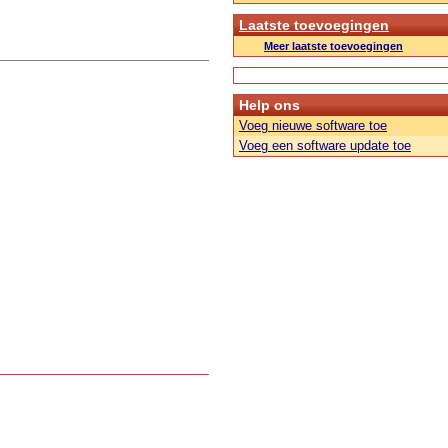
Laatste toevoegingen
Meer laatste toevoegingen
Help ons
Voeg nieuwe software toe
Voeg een software update toe