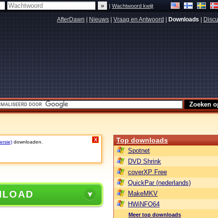
|
Wachtwoord kwijt
AfterDawn
|
Nieuws
|
Vraag en Antwoord
|
Downloads
|
Discu
Top downloads
X
ersie)
downloaden.
Spotnet
DVD Shrink
coverXP Free
QuickPar (nederlands)
NLOAD
MakeMKV
HWiNFO64
Meer top downloads