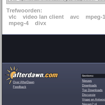
Trefwoorden:
vlc
video lan client
avc
mpeg-
mpeg-4
divx
Sections:
Nieuws
Over AfterDawn
Downloads
Feedback
Top Downloads
Discussie
Vraag en Antwoo
Nieuws2.nl