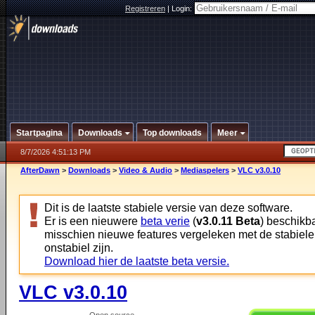
Registreren
|
Login:
Startpagina
Downloads
Top downloads
Meer
8/7/2026 4:51:13 PM
AfterDawn
>
Downloads
>
Video & Audio
>
Mediaspelers
>
VLC v3.0.10
Dit is de laatste stabiele versie van deze software.
Er is een nieuwere
beta verie
(
v3.0.11 Beta
) beschikba
misschien nieuwe features vergeleken met de stabiele
onstabiel zijn.
Download hier de laatste beta versie.
VLC v3.0.10