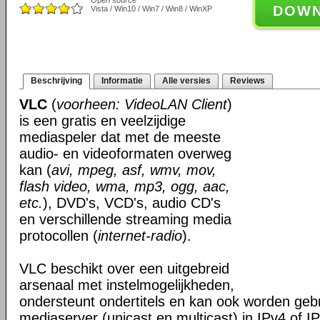
Open source
DOW
Vista / Win10 / Win7 / Win8 / WinXP
Beschrijving
Informatie
Alle versies
Reviews
VLC
(
voorheen: VideoLAN Client
)
is een gratis en veelzijdige
mediaspeler dat met de meeste
audio- en videoformaten overweg
kan (
avi, mpeg, asf, wmv, mov,
flash video, wma, mp3, ogg, aac,
etc.
), DVD's, VCD's, audio CD's
en verschillende streaming media
protocollen (
internet-radio
).
VLC beschikt over een uitgebreid
arsenaal met instelmogelijkheden,
ondersteunt ondertitels en kan ook worden gebr
mediaserver (unicast en multicast) in IPv4 of I