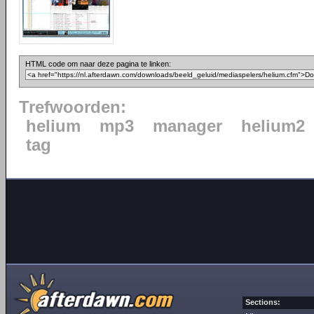
HTML code om naar deze pagina te linken:
Trefwoorden:
helium
mp3
manager
helium2
tag
Sections: