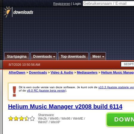
Registreren
|
Login:
Startpagina
Downloads
Top downloads
Meer
8/7/2026 10:50:56 AM
AfterDawn
>
Downloads
>
Video & Audio
>
Mediaspelers
>
Helium Music Manage
Dit is een oude versie van deze software. Je kunt ook de
v10.3 (laatste stabiele ver
of de
v9.0 RC (laatste beta versie)
.
Helium Music Manager v2008 build 6114
Shareware
DOW
Win2k / Win95 / Win98 / WinME /
WinNT / WinXP