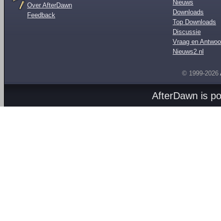
Nieuws
Over AfterDawn
Downloads
Feedback
Top Downloads
Discussie
Vraag en Antwoo
Nieuws2.nl
© 1999-2026
AfterDawn is p