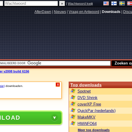
|
Wachtwoord kwijt
AfterDawn
|
Nieuws
|
Vraag en Antwoord
|
Downloads
|
Discu
r v2008 build 6156
Top downloads
X
sie)
downloaden.
Spotnet
DVD Shrink
coverXP Free
QuickPar (nederlands)
NLOAD
MakeMKV
HWiNFO64
Meer top downloads