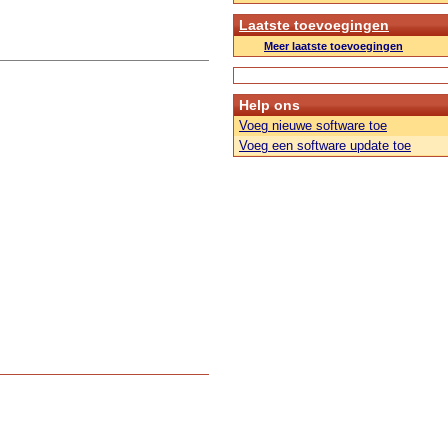
Laatste toevoegingen
Meer laatste toevoegingen
Help ons
Voeg nieuwe software toe
Voeg een software update toe