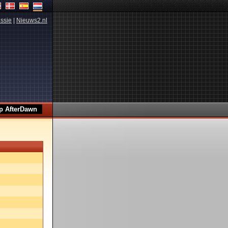
ssie
|
Nieuws2.nl