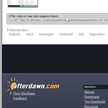
HTML code om naar deze pagina te linken:
Trefwoorden:
helium
mp3
manager
helium2
id3
tagmaker
Sections:
Nieuws
Over AfterDawn
Downloads
Feedback
Top Downloads
Discussie