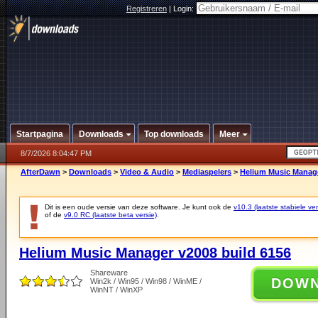
Registreren
|
Login:
Startpagina
Downloads
Top downloads
Meer
8/7/2026 8:04:47 PM
AfterDawn
>
Downloads
>
Video & Audio
>
Mediaspelers
>
Helium Music Manage
Dit is een oude versie van deze software. Je kunt ook de
v10.3 (laatste stabiele ver
of de
v9.0 RC (laatste beta versie)
.
Helium Music Manager v2008 build 6156
Shareware
DOW
Win2k / Win95 / Win98 / WinME /
WinNT / WinXP