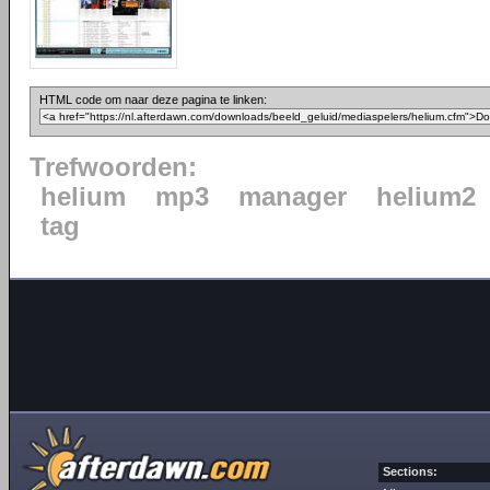
HTML code om naar deze pagina te linken:
Trefwoorden:
helium
mp3
manager
helium2
tag
Sections: