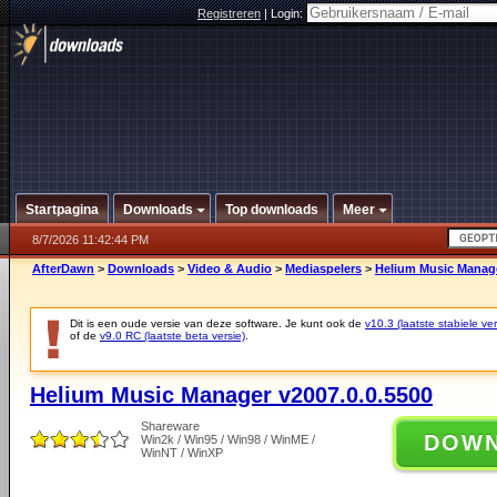
Registreren
|
Login:
Startpagina
Downloads
Top downloads
Meer
8/7/2026 11:42:44 PM
AfterDawn
>
Downloads
>
Video & Audio
>
Mediaspelers
>
Helium Music Manage
Dit is een oude versie van deze software. Je kunt ook de
v10.3 (laatste stabiele ver
of de
v9.0 RC (laatste beta versie)
.
Helium Music Manager v2007.0.0.5500
Shareware
DOW
Win2k / Win95 / Win98 / WinME /
WinNT / WinXP