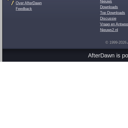
Nieuws
Over AfterDawn
Downloads
Feedback
Top Downloads
Discussie
Vraag en Antwoo
Nieuws2.nl
© 1999-2026
AfterDawn is p