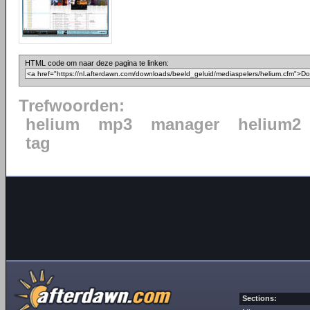
HTML code om naar deze pagina te linken:
Trefwoorden:
helium
mp3
manager
helium2
tag
Sections: