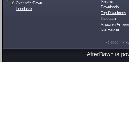
Nieuws
Over AfterDawn
Downloads
Feedback
Top Downloads
Discussie
Vraag en Antwoo
Nieuws2.nl
© 1999-2026
AfterDawn is p