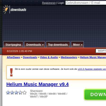
Registreren
|
Login:
Startpagina
Downloads
Top downloads
Meer
8/10/2026 1:05:40 PM
AfterDawn
>
Downloads
>
Video & Audio
>
Mediaspelers
>
Helium Music Manage
Dit is een oude versie van deze software. Je kunt ook de
v10.3 (laatste stabiele ver
Helium Music Manager v9.4
Shareware
DOW
Win2k / Win95 / Win98 / WinME /
WinNT / WinXP