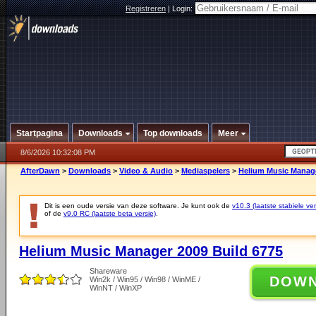
Registreren
|
Login:
Startpagina
Downloads
Top downloads
Meer
8/6/2026 10:32:08 PM
AfterDawn
>
Downloads
>
Video & Audio
>
Mediaspelers
>
Helium Music Manage
Dit is een oude versie van deze software. Je kunt ook de
v10.3 (laatste stabiele ver
of de
v9.0 RC (laatste beta versie)
.
Helium Music Manager 2009 Build 6775
Shareware
DOW
Win2k / Win95 / Win98 / WinME /
WinNT / WinXP