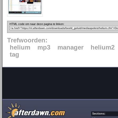
HTML code om naar deze pagina te linken:
Trefwoorden:
helium
mp3
manager
helium2
tag
Sections: