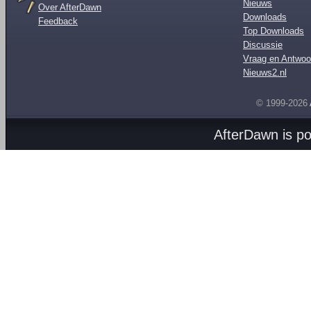
Nieuws
Over AfterDawn
Downloads
Feedback
Top Downloads
Discussie
Vraag en Antwoo
Nieuws2.nl
© 1999-2026
AfterDawn is p