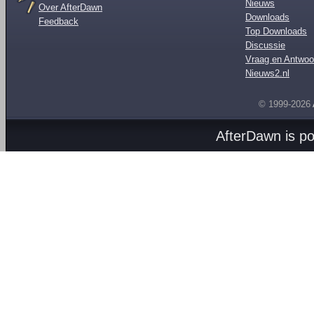
Nieuws
Over AfterDawn
Downloads
Feedback
Top Downloads
Discussie
Vraag en Antwoo
Nieuws2.nl
© 1999-2026
AfterDawn is p