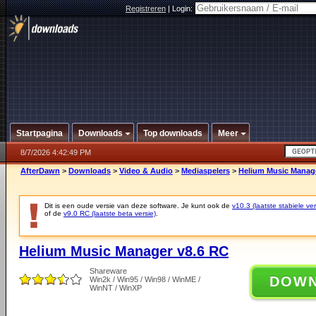
Registreren
|
Login:
Startpagina
Downloads
Top downloads
Meer
8/7/2026 4:42:49 PM
AfterDawn
>
Downloads
>
Video & Audio
>
Mediaspelers
>
Helium Music Manage
Dit is een oude versie van deze software. Je kunt ook de
v10.3 (laatste stabiele ver
of de
v9.0 RC (laatste beta versie)
.
Helium Music Manager v8.6 RC
Shareware
DOW
Win2k / Win95 / Win98 / WinME /
WinNT / WinXP