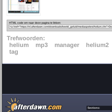
HTML code om naar deze pagina te linken:
Trefwoorden:
helium
mp3
manager
helium2
tag
Sections: