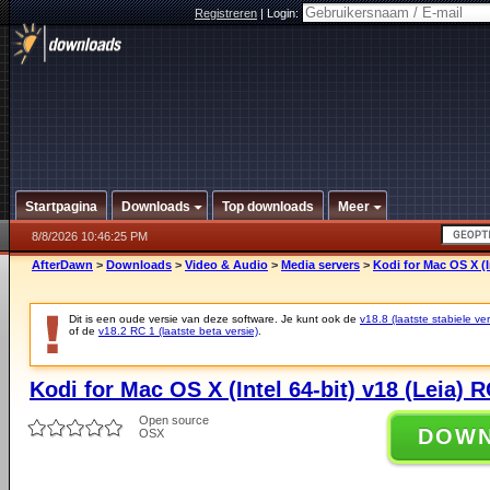
Registreren
|
Login:
Startpagina
Downloads
Top downloads
Meer
8/8/2026 10:46:25 PM
AfterDawn
>
Downloads
>
Video & Audio
>
Media servers
>
Kodi for Mac OS X (I
Dit is een oude versie van deze software. Je kunt ook de
v18.8 (laatste stabiele ver
of de
v18.2 RC 1 (laatste beta versie)
.
Kodi for Mac OS X (Intel 64-bit) v18 (Leia) R
Open source
DOW
OSX