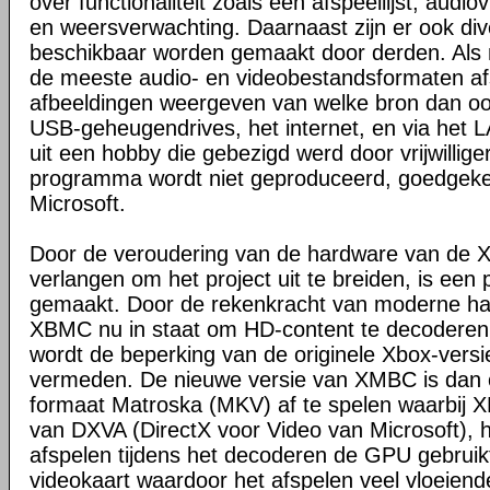
over functionaliteit zoals een afspeellijst, audio
en weersverwachting. Daarnaast zijn er ook dive
beschikbaar worden gemaakt door derden. Al
de meeste audio- en videobestandsformaten a
afbeeldingen weergeven van welke bron dan ook,
USB-geheugendrives, het internet, en via het
uit een hobby die gebezigd werd door vrijwilligers
programma wordt niet geproduceerd, goedgeke
Microsoft.
Door de veroudering van de hardware van de X
verlangen om het project uit te breiden, is een
gemaakt. Door de rekenkracht van moderne har
XBMC nu in staat om HD-content te decoderen
wordt de beperking van de originele Xbox-ver
vermeden. De nieuwe versie van XMBC is dan o
formaat Matroska (MKV) af te spelen waarbij
van DXVA (DirectX voor Video van Microsoft), hi
afspelen tijdens het decoderen de GPU gebruikt
videokaart waardoor het afspelen veel vloeiende