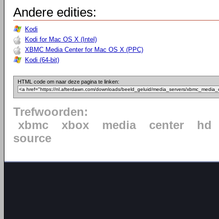
Andere edities:
Kodi
Kodi for Mac OS X (Intel)
XBMC Media Center for Mac OS X (PPC)
Kodi (64-bit)
HTML code om naar deze pagina te linken:
Trefwoorden:
xbmc
xbox
media
center
hd
source