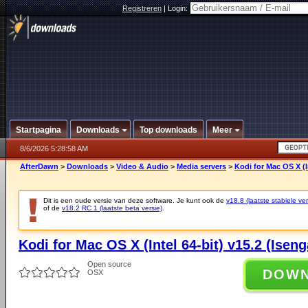
Registreren
|
Login:
Startpagina
Downloads
Top downloads
Meer
8/6/2026 5:28:58 AM
AfterDawn
>
Downloads
>
Video & Audio
>
Media servers
>
Kodi for Mac OS X (I
Dit is een oude versie van deze software. Je kunt ook de
v18.8 (laatste stabiele ver
of de
v18.2 RC 1 (laatste beta versie)
.
Kodi for Mac OS X (Intel 64-bit) v15.2 (Iseng
Open source
DOW
OSX