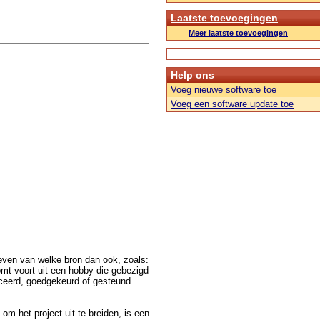
Laatste toevoegingen
Meer laatste toevoegingen
Help ons
Voeg nieuwe software toe
Voeg een software update toe
even van welke bron dan ook, zoals:
mt voort uit een hobby die gebezigd
duceerd, goedgekeurd of gesteund
m het project uit te breiden, is een