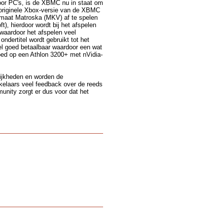
or PC's, is de XBMC nu in staat om
 originele Xbox-versie van de XBMC
rmaat Matroska (MKV) af te spelen
, hierdoor wordt bij het afspelen
 waardoor het afspelen veel
ondertitel wordt gebruikt tot het
el goed betaalbaar waardoor een wat
oed op een Athlon 3200+ met nVidia-
lijkheden en worden de
kelaars veel feedback over de reeds
unity zorgt er dus voor dat het