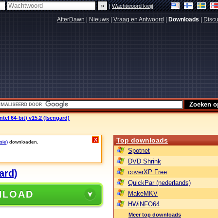
|
Wachtwoord kwijt
AfterDawn
|
Nieuws
|
Vraag en Antwoord
|
Downloads
|
Discu
ntel 64-bit) v15.2 (Isengard)
Top downloads
X
sie)
downloaden.
Spotnet
DVD Shrink
ard)
coverXP Free
QuickPar (nederlands)
NLOAD
MakeMKV
HWiNFO64
Meer top downloads