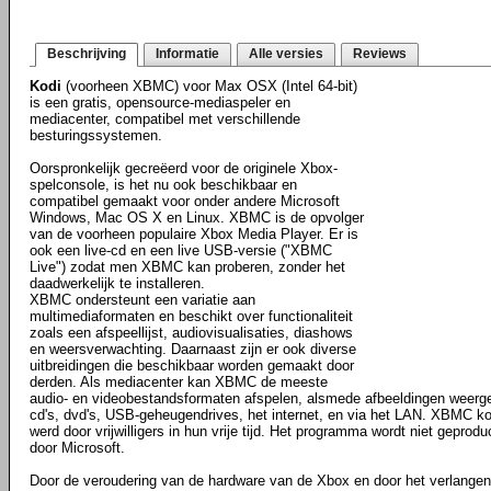
Beschrijving
Informatie
Alle versies
Reviews
Kodi
(voorheen XBMC) voor Max OSX (Intel 64-bit)
is een gratis, opensource-mediaspeler en
mediacenter, compatibel met verschillende
besturingssystemen.
Oorspronkelijk gecreëerd voor de originele Xbox-
spelconsole, is het nu ook beschikbaar en
compatibel gemaakt voor onder andere Microsoft
Windows, Mac OS X en Linux. XBMC is de opvolger
van de voorheen populaire Xbox Media Player. Er is
ook een live-cd en een live USB-versie ("XBMC
Live") zodat men XBMC kan proberen, zonder het
daadwerkelijk te installeren.
XBMC ondersteunt een variatie aan
multimediaformaten en beschikt over functionaliteit
zoals een afspeellijst, audiovisualisaties, diashows
en weersverwachting. Daarnaast zijn er ook diverse
uitbreidingen die beschikbaar worden gemaakt door
derden. Als mediacenter kan XBMC de meeste
audio- en videobestandsformaten afspelen, alsmede afbeeldingen weerg
cd's, dvd's, USB-geheugendrives, het internet, en via het LAN. XBMC ko
werd door vrijwilligers in hun vrije tijd. Het programma wordt niet gepro
door Microsoft.
Door de veroudering van de hardware van de Xbox en door het verlangen o