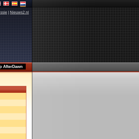
ssie
|
Nieuws2.nl