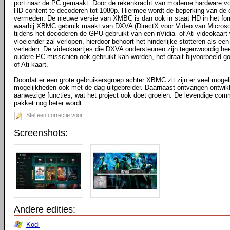
port naar de PC gemaakt. Door de rekenkracht van moderne hardware vo
HD-content te decoderen tot 1080p. Hiermee wordt de beperking van de
vermeden. De nieuwe versie van XMBC is dan ook in staat HD in het fo
waarbij XBMC gebruik maakt van DXVA (DirectX voor Video van Microsoft)
tijdens het decoderen de GPU gebruikt van een nVidia- of Ati-videokaart
vloeiender zal verlopen, hierdoor behoort het hinderlijke stotteren als een 
verleden. De videokaartjes die DXVA ondersteunen zijn tegenwoordig he
oudere PC misschien ook gebruikt kan worden, het draait bijvoorbeeld g
of Ati-kaart.
Doordat er een grote gebruikersgroep achter XBMC zit zijn er veel moge
mogelijkheden ook met de dag uitgebreider. Daarnaast ontvangen ontwik
aanwezige functies, wat het project ook doet groeien. De levendige comm
pakket nog beter wordt.
Stel een correctie voor
Screenshots:
Andere edities:
Kodi