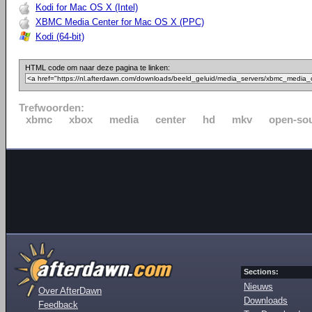
Kodi for Mac OS X (Intel)
XBMC Media Center for Mac OS X (PPC)
Kodi (64-bit)
HTML code om naar deze pagina te linken:
Trefwoorden:
xbmc
xbox
media
center
hd
mkv
open-so
Sections:
Nieuws
Over AfterDawn
Downloads
Feedback