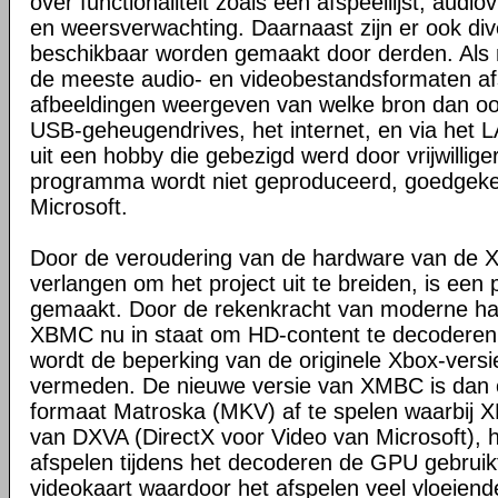
over functionaliteit zoals een afspeellijst, audio
en weersverwachting. Daarnaast zijn er ook dive
beschikbaar worden gemaakt door derden. Al
de meeste audio- en videobestandsformaten a
afbeeldingen weergeven van welke bron dan ook,
USB-geheugendrives, het internet, en via het
uit een hobby die gebezigd werd door vrijwilligers
programma wordt niet geproduceerd, goedgeke
Microsoft.
Door de veroudering van de hardware van de X
verlangen om het project uit te breiden, is een
gemaakt. Door de rekenkracht van moderne har
XBMC nu in staat om HD-content te decoderen
wordt de beperking van de originele Xbox-ver
vermeden. De nieuwe versie van XMBC is dan o
formaat Matroska (MKV) af te spelen waarbij
van DXVA (DirectX voor Video van Microsoft), hi
afspelen tijdens het decoderen de GPU gebruikt
videokaart waardoor het afspelen veel vloeiende