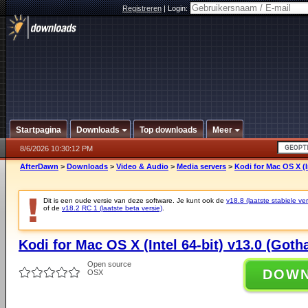
Registreren
|
Login:
Startpagina
Downloads
Top downloads
Meer
8/6/2026 10:30:12 PM
AfterDawn
>
Downloads
>
Video & Audio
>
Media servers
>
Kodi for Mac OS X (I
Dit is een oude versie van deze software. Je kunt ook de
v18.8 (laatste stabiele ver
of de
v18.2 RC 1 (laatste beta versie)
.
Kodi for Mac OS X (Intel 64-bit) v13.0 (Goth
Open source
DOW
OSX