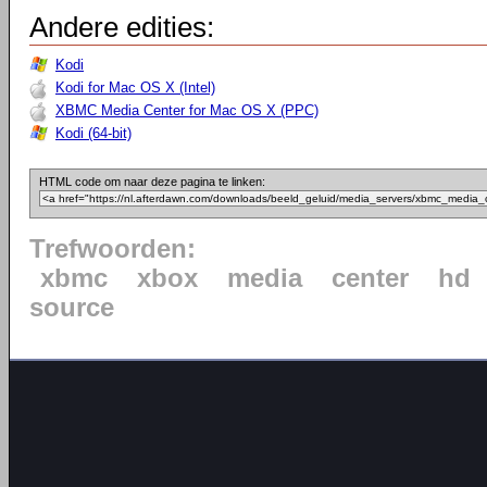
Andere edities:
Kodi
Kodi for Mac OS X (Intel)
XBMC Media Center for Mac OS X (PPC)
Kodi (64-bit)
HTML code om naar deze pagina te linken:
Trefwoorden:
xbmc
xbox
media
center
hd
source