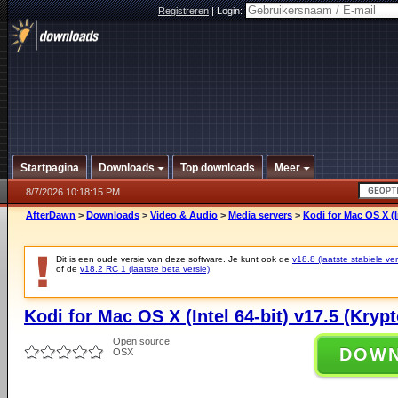
Registreren
|
Login:
Startpagina
Downloads
Top downloads
Meer
8/7/2026 10:18:15 PM
AfterDawn
>
Downloads
>
Video & Audio
>
Media servers
>
Kodi for Mac OS X (I
Dit is een oude versie van deze software. Je kunt ook de
v18.8 (laatste stabiele ver
of de
v18.2 RC 1 (laatste beta versie)
.
Kodi for Mac OS X (Intel 64-bit) v17.5 (Kryp
Open source
DOW
OSX