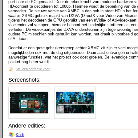
port naar de PC gemaakt. Door de rekenkracht van moderne hardware vo
HD-content te decoderen tot 1080p. Hiermee wordt de beperking van de
vermeden. De nieuwe versie van XMBC is dan ook in staat HD in het fo
waarbij XBMC gebruik maakt van DXVA (DirectX voor Video van Microsoft)
tijdens het decoderen de GPU gebruikt van een nVidia- of Ati-videokaart
vloeiender zal verlopen, hierdoor behoort het hinderlijke stotteren als een 
verleden. De videokaartjes die DXVA ondersteunen zijn tegenwoordig he
oudere PC misschien ook gebruikt kan worden, het draait bijvoorbeeld g
of Ati-kaart.
Doordat er een grote gebruikersgroep achter XBMC zit zijn er veel moge
mogelijkheden ook met de dag uitgebreider. Daarnaast ontvangen ontwik
aanwezige functies, wat het project ook doet groeien. De levendige comm
pakket nog beter wordt.
Stel een correctie voor
Screenshots:
Andere edities:
Kodi