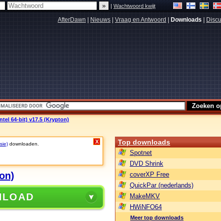
|
Wachtwoord kwijt
AfterDawn
|
Nieuws
|
Vraag en Antwoord
|
Downloads
|
Discu
ntel 64-bit) v17.5 (Krypton)
Top downloads
X
sie)
downloaden.
Spotnet
DVD Shrink
ton)
coverXP Free
QuickPar (nederlands)
NLOAD
MakeMKV
HWiNFO64
Meer top downloads