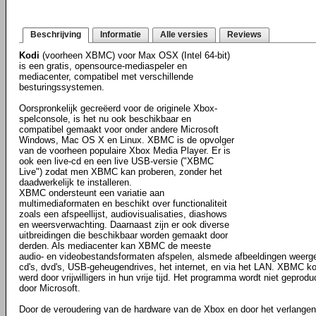
Beschrijving
Informatie
Alle versies
Reviews
Kodi
(voorheen XBMC) voor Max OSX (Intel 64-bit)
is een gratis, opensource-mediaspeler en
mediacenter, compatibel met verschillende
besturingssystemen.
Oorspronkelijk gecreëerd voor de originele Xbox-
spelconsole, is het nu ook beschikbaar en
compatibel gemaakt voor onder andere Microsoft
Windows, Mac OS X en Linux. XBMC is de opvolger
van de voorheen populaire Xbox Media Player. Er is
ook een live-cd en een live USB-versie ("XBMC
Live") zodat men XBMC kan proberen, zonder het
daadwerkelijk te installeren.
XBMC ondersteunt een variatie aan
multimediaformaten en beschikt over functionaliteit
zoals een afspeellijst, audiovisualisaties, diashows
en weersverwachting. Daarnaast zijn er ook diverse
uitbreidingen die beschikbaar worden gemaakt door
derden. Als mediacenter kan XBMC de meeste
audio- en videobestandsformaten afspelen, alsmede afbeeldingen weerg
cd's, dvd's, USB-geheugendrives, het internet, en via het LAN. XBMC ko
werd door vrijwilligers in hun vrije tijd. Het programma wordt niet gepro
door Microsoft.
Door de veroudering van de hardware van de Xbox en door het verlangen o