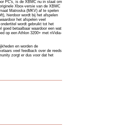
or PC's, is de XBMC nu in staat om
 originele Xbox-versie van de XBMC
rmaat Matroska (MKV) af te spelen
, hierdoor wordt bij het afspelen
 waardoor het afspelen veel
ondertitel wordt gebruikt tot het
el goed betaalbaar waardoor een wat
oed op een Athlon 3200+ met nVidia-
lijkheden en worden de
kelaars veel feedback over de reeds
unity zorgt er dus voor dat het