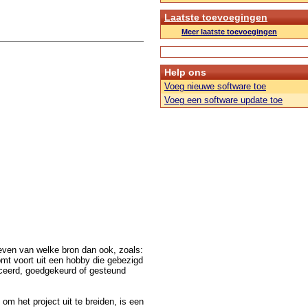
Laatste toevoegingen
Meer laatste toevoegingen
Help ons
Voeg nieuwe software toe
Voeg een software update toe
even van welke bron dan ook, zoals:
mt voort uit een hobby die gebezigd
duceerd, goedgekeurd of gesteund
m het project uit te breiden, is een