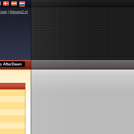
ssie
|
Nieuws2.nl