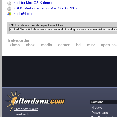
Kodi for Mac OS X (Intel)
XBMC Media Center for Mac OS X (PPC)
Kodi (64-bit)
HTML code om naar deze pagina te linken:
Trefwoorden:
xbmc
xbox
media
center
hd
mkv
open-so
Sections:
Nieuws
Over AfterDawn
Downloads
Feedback