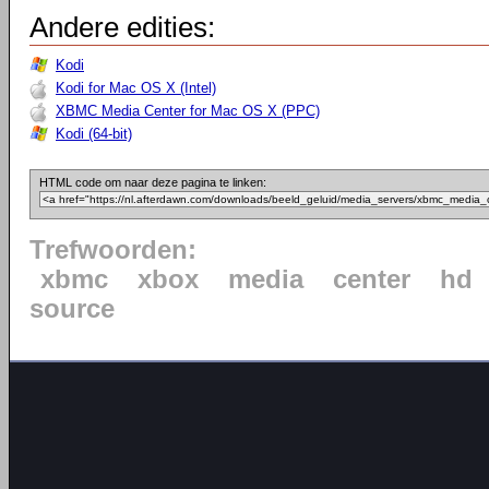
Andere edities:
Kodi
Kodi for Mac OS X (Intel)
XBMC Media Center for Mac OS X (PPC)
Kodi (64-bit)
HTML code om naar deze pagina te linken:
Trefwoorden:
xbmc
xbox
media
center
hd
source