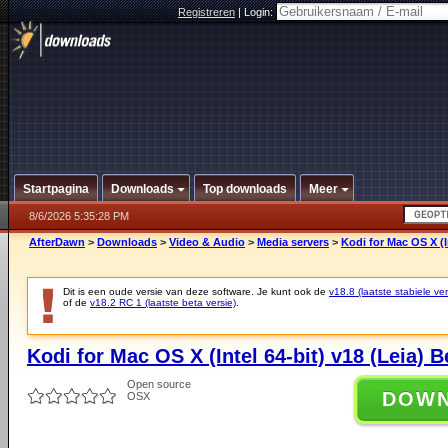
Registreren
|
Login:
Startpagina
Downloads
Top downloads
Meer
8/6/2026 5:35:28 PM
AfterDawn
>
Downloads
>
Video & Audio
>
Media servers
>
Kodi for Mac OS X (In
Dit is een oude versie van deze software. Je kunt ook de
v18.8 (laatste stabiele ver
of de
v18.2 RC 1 (laatste beta versie)
.
Kodi for Mac OS X (Intel 64-bit) v18 (Leia) B
Open source
DOW
OSX