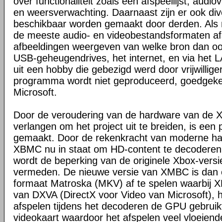
over functionaliteit zoals een afspeellijst, audio
en weersverwachting. Daarnaast zijn er ook dive
beschikbaar worden gemaakt door derden. Al
de meeste audio- en videobestandsformaten a
afbeeldingen weergeven van welke bron dan ook,
USB-geheugendrives, het internet, en via het
uit een hobby die gebezigd werd door vrijwilligers
programma wordt niet geproduceerd, goedgeke
Microsoft.
Door de veroudering van de hardware van de X
verlangen om het project uit te breiden, is een
gemaakt. Door de rekenkracht van moderne har
XBMC nu in staat om HD-content te decoderen
wordt de beperking van de originele Xbox-ver
vermeden. De nieuwe versie van XMBC is dan o
formaat Matroska (MKV) af te spelen waarbij
van DXVA (DirectX voor Video van Microsoft), hi
afspelen tijdens het decoderen de GPU gebruikt
videokaart waardoor het afspelen veel vloeiende