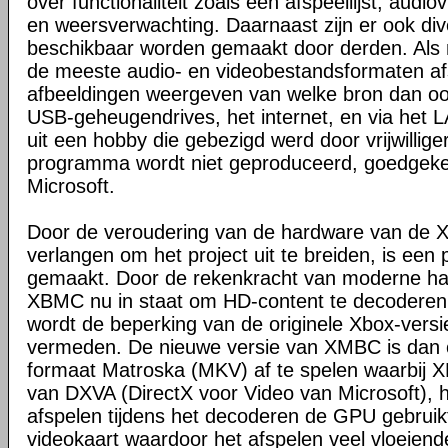
over functionaliteit zoals een afspeellijst, audio
en weersverwachting. Daarnaast zijn er ook dive
beschikbaar worden gemaakt door derden. Al
de meeste audio- en videobestandsformaten a
afbeeldingen weergeven van welke bron dan ook,
USB-geheugendrives, het internet, en via het
uit een hobby die gebezigd werd door vrijwilligers
programma wordt niet geproduceerd, goedgeke
Microsoft.
Door de veroudering van de hardware van de X
verlangen om het project uit te breiden, is een
gemaakt. Door de rekenkracht van moderne har
XBMC nu in staat om HD-content te decoderen
wordt de beperking van de originele Xbox-ver
vermeden. De nieuwe versie van XMBC is dan o
formaat Matroska (MKV) af te spelen waarbij
van DXVA (DirectX voor Video van Microsoft), hi
afspelen tijdens het decoderen de GPU gebruikt
videokaart waardoor het afspelen veel vloeiende