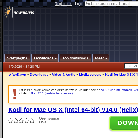
Registreren
|
Login:
Startpagina
Downloads
Top downloads
Meer
8/9/2026 4:34:20 PM
AfterDawn
>
Downloads
>
Video & Audio
>
Media servers
>
Kodi for Mac OS X (In
Dit is een oude versie van deze software. Je kunt ook de
v18.8 (laatste stabiele ver
of de
v18.2 RC 1 (laatste beta versie)
.
Kodi for Mac OS X (Intel 64-bit) v14.0 (Helix
Open source
DOW
OSX