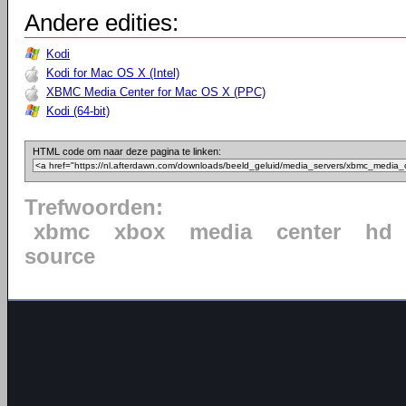
Andere edities:
Kodi
Kodi for Mac OS X (Intel)
XBMC Media Center for Mac OS X (PPC)
Kodi (64-bit)
HTML code om naar deze pagina te linken:
Trefwoorden:
xbmc
xbox
media
center
hd
source