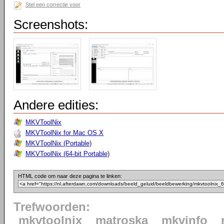
Stel een correctie voor
Screenshots:
Andere edities:
MKVToolNix
MKVToolNix for Mac OS X
MKVToolNix (Portable)
MKVToolNix (64-bit Portable)
HTML code om naar deze pagina te linken:
Trefwoorden:
mkvtoolnix
matroska
mkvinfo