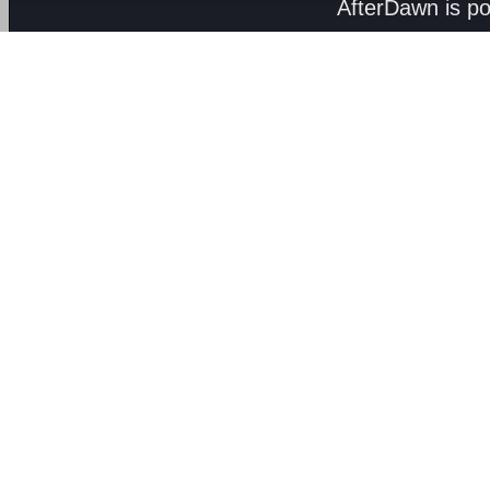
AfterDawn is p