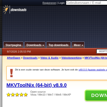
Registreren
|
Login:
Startpagina
Downloads
Top downloads
Meer
8/7/2026 2:05:53 PM
AfterDawn
>
Downloads
>
Video & Audio
>
Videobewerking
>
MKVToolNix (64-bi
Dit is een oude versie van deze software. Je kunt ook de
v49.0.0 (laatste stabiele v
MKVToolNix (64-bit) v8.9.0
Open source
DOW
Vista / Win10 / Win7 / Win8 / WinXP