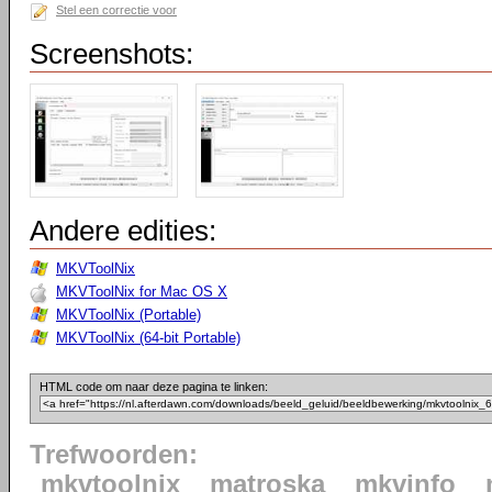
Stel een correctie voor
Screenshots:
Andere edities:
MKVToolNix
MKVToolNix for Mac OS X
MKVToolNix (Portable)
MKVToolNix (64-bit Portable)
HTML code om naar deze pagina te linken:
Trefwoorden:
mkvtoolnix
matroska
mkvinfo