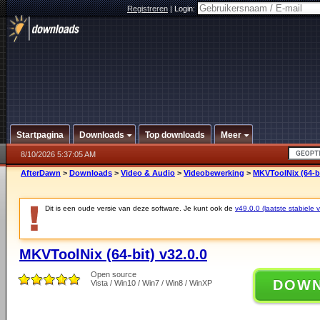
Registreren
|
Login:
Startpagina
Downloads
Top downloads
Meer
8/10/2026 5:37:05 AM
AfterDawn
>
Downloads
>
Video & Audio
>
Videobewerking
>
MKVToolNix (64-bi
Dit is een oude versie van deze software. Je kunt ook de
v49.0.0 (laatste stabiele v
MKVToolNix (64-bit) v32.0.0
Open source
DOW
Vista / Win10 / Win7 / Win8 / WinXP