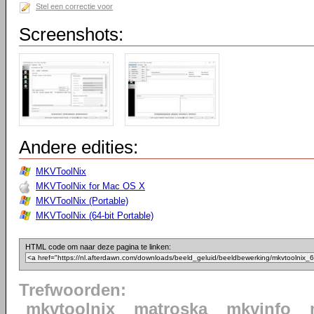
Stel een correctie voor
Screenshots:
Andere edities:
MKVToolNix
MKVToolNix for Mac OS X
MKVToolNix (Portable)
MKVToolNix (64-bit Portable)
HTML code om naar deze pagina te linken:
Trefwoorden:
mkvtoolnix
matroska
mkvinfo