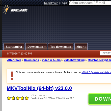
Registreren
|
Login:
Startpagina
Downloads
Top downloads
Meer
8/7/2026 7:13:40 PM
AfterDawn
>
Downloads
>
Video & Audio
>
Videobewerking
>
MKVToolNix (64-bi
Dit is een oude versie van deze software. Je kunt ook de
v49.0.0 (laatste stabiele v
MKVToolNix (64-bit) v23.0.0
Open source
DOW
Vista / Win10 / Win7 / Win8 / WinXP