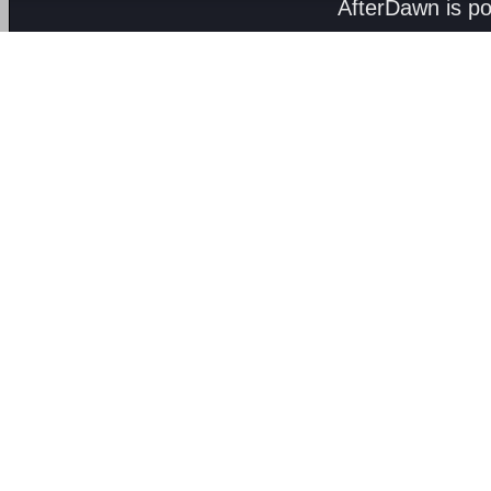
AfterDawn is p